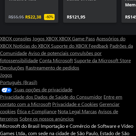
Memo
Rema
R$55,95
R$22,38
R$121,95
R$14
-60%
XBOX consoles
Jogos XBOX
XBOX Game Pass
Acessórios do
XBOX
Notícias do XBOX
Suporte do XBOX
Feedback
Padrões da
Comunidade
Aviso de potenciais convulsões por
fotossensibilidade
Conta Microsoft
Suporte da Microsoft Store
Devoluções
Rastreamento de pedidos
Jogos
Português (Brasil)
Suas opções de privacidade
Privacidade dos Dados de Saúde do Consumidor
Entre em
contato com a Microsoft
Privacidade e Cookies
Gerenciar
cookies
Ética e Compliance
Nota Legal
Marcas
Avisos de
terceiros
Sobre os nossos anúncios
Microsoft do Brasil Importação e Comércio de Software e Vídeo
Games Ltda., com sede na cidade de São Paulo, Estado de São