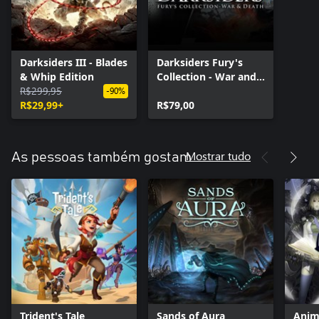
Darksiders III - Blades
Darksiders Fury's
& Whip Edition
Collection - War and
R$299,95
Death
-90%
R$29,99+
R$79,00
Mostrar tudo
As pessoas também gostam
Trident's Tale
Sands of Aura
Anim