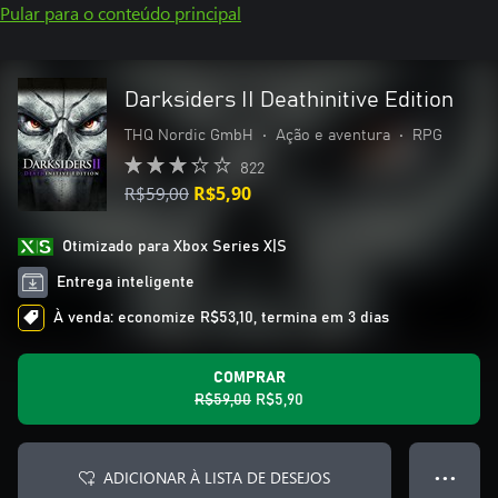
Pular para o conteúdo principal
Darksiders II Deathinitive Edition
THQ Nordic GmbH
•
Ação e aventura
•
RPG
822
R$59,00
R$5,90
Otimizado para Xbox Series X|S
Entrega inteligente
À venda: economize R$53,10, termina em 3 dias
COMPRAR
R$59,00
R$5,90
ADICIONAR À LISTA DE DESEJOS
● ● ●