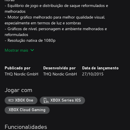
- Equilíbrio de jogo e distribuição de saque reformulados e
melhorados
- Motor gráfico melhorado para melhor qualidade visual,
especialmente em termos de luz e sombras
- Gráficos de nível, personagem e ambiente melhorados e
reformulados
- Resolução nativa de 1080p
Mostrar mais
Inclui o conteúdo transferível:
- Maker Armor Set
- The Abyssal Forge
Publicado por
Desenvolvido por
Data de lançamento
- The Demon Lord Belial
THQ Nordic GmbH
THQ Nordic GmbH
27/10/2015
- Death Rides
- Angel of Death
- Deadly Despair
Jogar com
- Shadow of Death
- Mortis Pack
XBOX One
XBOX Series X|S
- Rusanov's Axe
- Van Der Schmash Hammer
XBOX Cloud Gaming
- Fletcher's Crow Hammer
- Mace Maximus
Funcionalidades
- Argul's Tomb