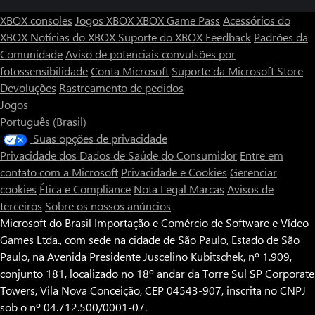
XBOX consoles
Jogos XBOX
XBOX Game Pass
Acessórios do
XBOX
Notícias do XBOX
Suporte do XBOX
Feedback
Padrões da
Comunidade
Aviso de potenciais convulsões por
fotossensibilidade
Conta Microsoft
Suporte da Microsoft Store
Devoluções
Rastreamento de pedidos
Jogos
Português (Brasil)
Suas opções de privacidade
Privacidade dos Dados de Saúde do Consumidor
Entre em
contato com a Microsoft
Privacidade e Cookies
Gerenciar
cookies
Ética e Compliance
Nota Legal
Marcas
Avisos de
terceiros
Sobre os nossos anúncios
Microsoft do Brasil Importação e Comércio de Software e Vídeo
Games Ltda., com sede na cidade de São Paulo, Estado de São
Paulo, na Avenida Presidente Juscelino Kubitschek, nº 1.909,
conjunto 181, localizado no 18º andar da Torre Sul SP Corporate
Towers, Vila Nova Conceição, CEP 04543-907, inscrita no CNPJ
sob o nº 04.712.500/0001-07.