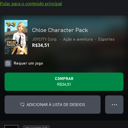
Pular para o conteúdo principal
Chloe Character Pack
JOYCITY Corp.
•
Ação e aventura
•
Esportes
R$34,51
Requer um jogo
COMPRAR
R$34,51
ADICIONAR À LISTA DE DESEJOS
● ● ●