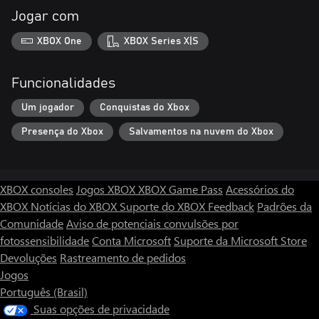
Jogar com
XBOX One
XBOX Series X|S
Funcionalidades
Um jogador
Conquistas do Xbox
Presença do Xbox
Salvamentos na nuvem do Xbox
XBOX consoles
Jogos XBOX
XBOX Game Pass
Acessórios do
XBOX
Notícias do XBOX
Suporte do XBOX
Feedback
Padrões da
Comunidade
Aviso de potenciais convulsões por
fotossensibilidade
Conta Microsoft
Suporte da Microsoft Store
Devoluções
Rastreamento de pedidos
Jogos
Português (Brasil)
Suas opções de privacidade