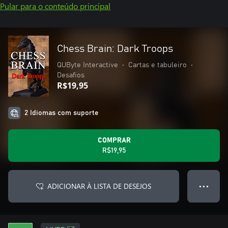
Pular para o conteúdo principal
Chess Brain: Dark Troops
QUByte Interactive
•
Cartas e tabuleiro
•
Desafios
R$19,95
2 Idiomas com suporte
COMPRAR
R$19,95
ADICIONAR À LISTA DE DESEJOS
● ● ●