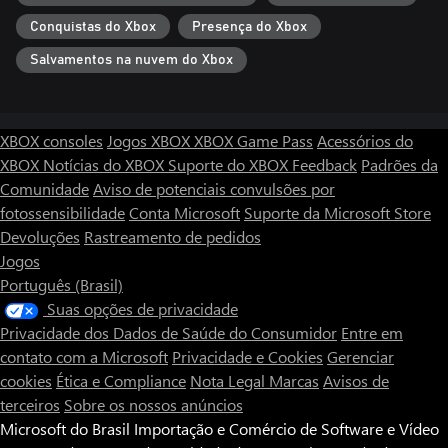
Conquistas do Xbox
Presença do Xbox
Salvamentos na nuvem do Xbox
XBOX consoles
Jogos XBOX
XBOX Game Pass
Acessórios do
XBOX
Notícias do XBOX
Suporte do XBOX
Feedback
Padrões da
Comunidade
Aviso de potenciais convulsões por
fotossensibilidade
Conta Microsoft
Suporte da Microsoft Store
Devoluções
Rastreamento de pedidos
Jogos
Português (Brasil)
Suas opções de privacidade
Privacidade dos Dados de Saúde do Consumidor
Entre em
contato com a Microsoft
Privacidade e Cookies
Gerenciar
cookies
Ética e Compliance
Nota Legal
Marcas
Avisos de
terceiros
Sobre os nossos anúncios
Microsoft do Brasil Importação e Comércio de Software e Vídeo