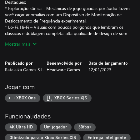
Destaques:
* Exploração sônica – Mecânicas de jogo guiadas por áudio fazem
você caçar anomalias com um Dispositivo de Monitoração de
Deslocamento de Frequência experimental.
* Lo-Fi, Hi-Fi – Visuais com poucos polígonos que lembram os
clássicos e dublagem completa, alta qualidade de design de som
e uma abordagem moderno à jogabilidade.
Mostrar mais
* Jogabilidade não linear – Explore o mundo de Chasing Static no
seu próprio ritmo, descobrindo seus segredos na ordem que
preferir.
Publicado por
Desenvolvido por
Data de lançamento
Ratalaika Games S.L.
Headware Games
12/01/2023
Jogar com
XBOX One
XBOX Series X|S
Funcionalidades
4K Ultra HD
Um jogador
60fps+
Otimizado para o Xbox Series X|S
Entrega inteligente