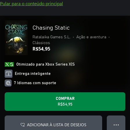
Pular para o conteúdo principal
Chasing Static
Ratalaika Games S.L.
•
Ação e aventura
•
Clássicos
R$54,95
Otimizado para Xbox Series X|S
Entrega inteligente
7 Idiomas com suporte
COMPRAR
R$54,95
ADICIONAR À LISTA DE DESEJOS
● ● ●