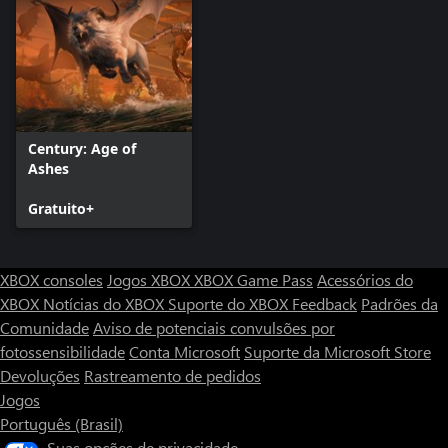
Century: Age of
Ashes
Gratuito+
XBOX consoles
Jogos XBOX
XBOX Game Pass
Acessórios do
XBOX
Notícias do XBOX
Suporte do XBOX
Feedback
Padrões da
Comunidade
Aviso de potenciais convulsões por
fotossensibilidade
Conta Microsoft
Suporte da Microsoft Store
Devoluções
Rastreamento de pedidos
Jogos
Português (Brasil)
Suas opções de privacidade