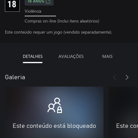
18 ANOS
Violência
Compras on-line (Inclui itens aleatórios)
Este conteúdo requer um jogo (vendido separadamente).
DETALHES
AVALIAÇÕES
MAIS
Galeria
Este conteúdo está bloqueado
Este co