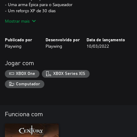
- Uma arma Épica para o Saqueador
- Um reforço XP de 30 dias
- 3 banners, títulos de jogadores, papéis de parede de perfil e
Mostrar mais
ícones de jogadores
Por favor, seja cauteloso!! A compra deste pacote irá impedir que
Publicado por
Desenvolvido por
Data de lançamento
você adquira o conteúdo de outro pacote DLC.
Playwing
Playwing
10/03/2022
Este pacote não é elegível para reembolso.
Jogar com
XBOX One
XBOX Series X|S
Computador
Funciona com