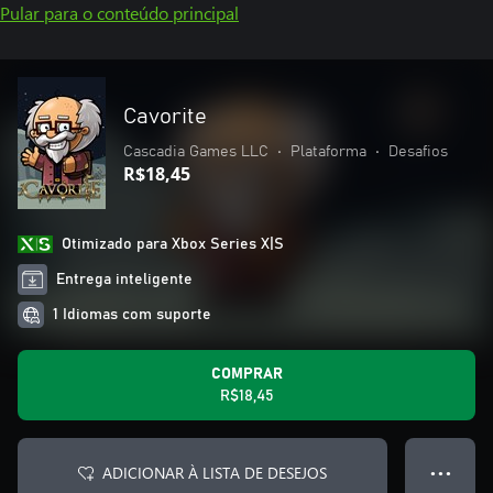
Pular para o conteúdo principal
Cavorite
Cascadia Games LLC
•
Plataforma
•
Desafios
R$18,45
Otimizado para Xbox Series X|S
Entrega inteligente
1 Idiomas com suporte
COMPRAR
R$18,45
ADICIONAR À LISTA DE DESEJOS
● ● ●