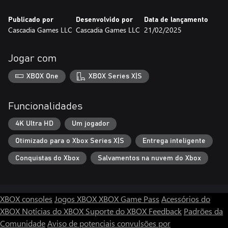
Publicado por
Desenvolvido por
Data de lançamento
Cascadia Games LLC
Cascadia Games LLC
21/02/2025
Jogar com
XBOX One
XBOX Series X|S
Funcionalidades
4K Ultra HD
Um jogador
Otimizado para o Xbox Series X|S
Entrega inteligente
Conquistas do Xbox
Salvamentos na nuvem do Xbox
XBOX consoles
Jogos XBOX
XBOX Game Pass
Acessórios do
XBOX
Notícias do XBOX
Suporte do XBOX
Feedback
Padrões da
Comunidade
Aviso de potenciais convulsões por