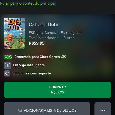
Pular para o conteúdo principal
Cats On Duty
ESDigital Games
•
Estratégia
•
Família e crianças
•
Outros
R$59,95
Otimizado para Xbox Series X|S
Entrega inteligente
13 Idiomas com suporte
COMPRAR
R$59,95
ADICIONAR À LISTA DE DESEJOS
● ● ●