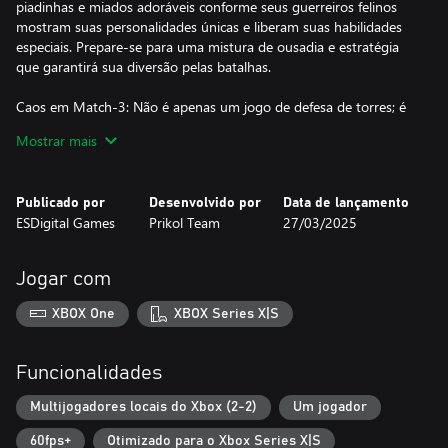
piadinhas e miados adoráveis conforme seus guerreiros felinos
mostram suas personalidades únicas e liberam suas habilidades
especiais. Prepare-se para uma mistura de ousadia e estratégia
que garantirá sua diversão pelas batalhas.
Caos em Match-3: Não é apenas um jogo de defesa de torres; é
isso somado à viciante jogabilidade de match-3! Conecte gemas
Mostrar mais
no campo de recursos para receber dinheiro e comprar torres
felinas. Troque e combine gatos no campo de batalha para criar
torres aprimoradas com ataques devastadores. Inspirado em
Publicado por
Desenvolvido por
Data de lançamento
Plants vs Zombies e Tower Swap, Cats on Duty pega o melhor
ESDigital Games
Prikol Team
27/03/2025
que existe no gênero e melhora com as cativantes mecânicas de
match-3.
Jogar com
Personalize e melhore seu esquadrão: Desbloqueie e colete uma
variedade de gatos únicos, cada um com suas vantagens e
XBOX One
XBOX Series X|S
habilidades. Com atiradores de elite, assassinos, felinos com
escopetas metidos a Rambo e até mesmo uma versão de batalha
do Gato de Botas, monte sua equipe de acordo com seu estilo de
Funcionalidades
jogo e crie o melhor esquadrão de heróis gatinhos. Colete três
gatos em sequência e testemunhe o surgimento de um SUPER
Multijogadores locais do Xbox (2-2)
Um jogador
GATO DE BATALHA!
60fps+
Otimizado para o Xbox Series X|S