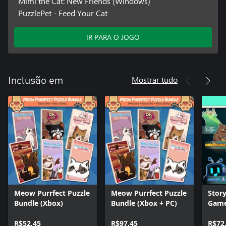
Mimi the Cat: New Friends (Windows)
PuzzlePet - Feed Your Cat
IR PARA O JOGO
Mostrar tudo
Inclusão em
Meow Purrfect Puzzle
Meow Purrfect Puzzle
Story
Bundle (Xbox)
Bundle (Xbox + PC)
Game
(BUN
R$52,45
R$97,45
R$72