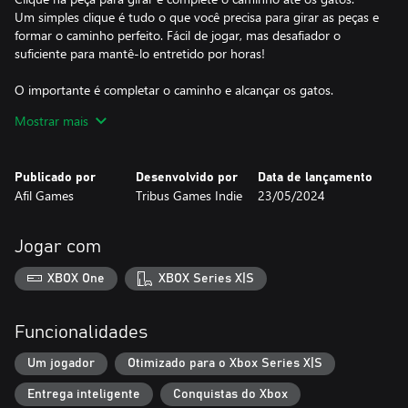
Um simples clique é tudo o que você precisa para girar as peças e
formar o caminho perfeito. Fácil de jogar, mas desafiador o
suficiente para mantê-lo entretido por horas!
O importante é completar o caminho e alcançar os gatos.
Não há pressa! O objetivo principal é garantir que os gatos
Mostrar mais
encontrem seu caminho em segurança. Divirta-se resolvendo os
quebra-cabeças e relaxando em um mundo encantador.
Publicado por
Desenvolvido por
Data de lançamento
Explore 45 níveis emocionantes.
Afil Games
Tribus Games Indie
23/05/2024
Com 45 níveis exclusivos, cada um mais intrigante que o outro,
você terá muitas horas de diversão pela frente. Cat Pipes é um
jogo que vai mantê-lo entretido por muito tempo.
Jogar com
XBOX One
XBOX Series X|S
Funcionalidades
Um jogador
Otimizado para o Xbox Series X|S
Entrega inteligente
Conquistas do Xbox