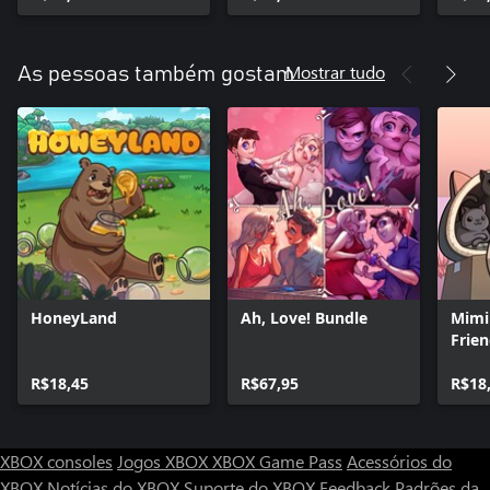
Mostrar tudo
As pessoas também gostam
HoneyLand
Ah, Love! Bundle
Mimi
Frie
R$18,45
R$67,95
R$18
XBOX consoles
Jogos XBOX
XBOX Game Pass
Acessórios do
XBOX
Notícias do XBOX
Suporte do XBOX
Feedback
Padrões da