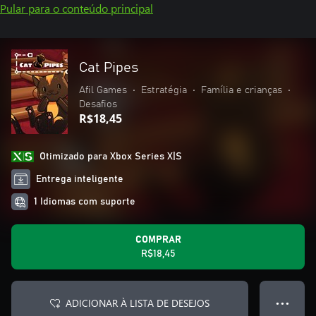
Pular para o conteúdo principal
Cat Pipes
Afil Games
•
Estratégia
•
Família e crianças
•
Desafios
R$18,45
Otimizado para Xbox Series X|S
Entrega inteligente
1 Idiomas com suporte
COMPRAR
R$18,45
ADICIONAR À LISTA DE DESEJOS
● ● ●