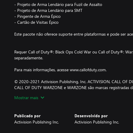
- Projeto de Arma Lendário para Fuzil de Assalto
- Projeto de Arma Lendário para SMT
- Pingente de Arma Épico
- Cartão de Visitas Épico
Este pacote não oferece suporte entre plataformas e pode ser ac
Requer Call of Duty®: Black Ops Cold War ou Call of Duty®: Wa
separadamente.
Para mais informações, acesse www.callofduty.com.
© 2020-2021 Activision Publishing, Inc. ACTIVISION, CALL OF
CALL OF DUTY WARZONE e WARZONE são marcas registradas da Ac
as demais marcas registradas e nomes comerciais são propriedade
Mostrar mais
Publicado por
Desenvolvido por
Activision Publishing Inc.
Activision Publishing Inc.