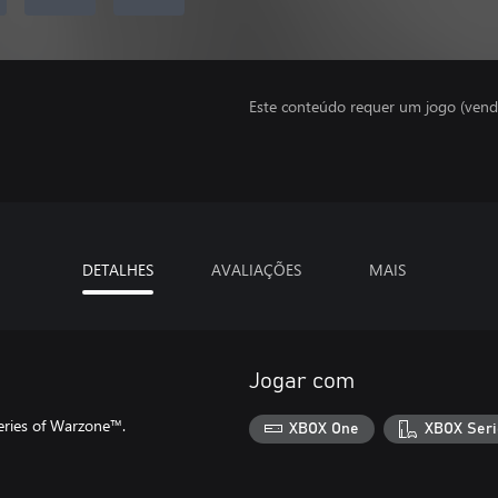
Este conteúdo requer um jogo (vend
DETALHES
AVALIAÇÕES
MAIS
Jogar com
eries of Warzone™.
XBOX One
XBOX Seri