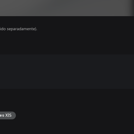
ido separadamente).
es X|S