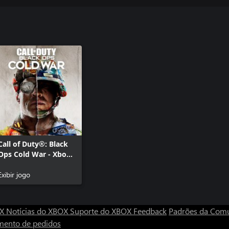
Call of Duty®: Black
Ops Cold War - Xbox
Series X|S
Exibir jogo
OX
Notícias do XBOX
Suporte do XBOX
Feedback
Padrões da Com
mento de pedidos