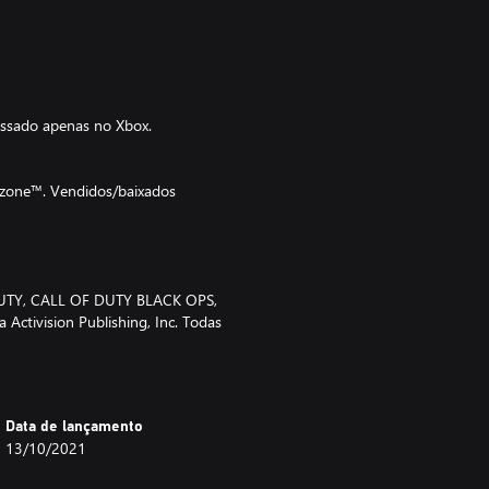
essado apenas no Xbox.
rzone™. Vendidos/baixados
 DUTY, CALL OF DUTY BLACK OPS,
tivision Publishing, Inc. Todas
 de seus respectivos donos.
Data de lançamento
13/10/2021