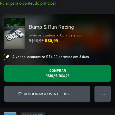
Pular para o conteúdo principal
Bump & Run Racing
Swerve Studios
•
Corrida e voo
R$10,95
R$6,95
À venda: economize R$4,00, termina em 3 dias
COMPRAR
R$10,95
R$6,95
ADICIONAR À LISTA DE DESEJOS
● ● ●