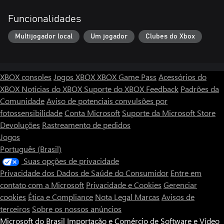
Funcionalidades
Multijogador local
Um jogador
Clubes do Xbox
XBOX consoles
Jogos XBOX
XBOX Game Pass
Acessórios do
XBOX
Notícias do XBOX
Suporte do XBOX
Feedback
Padrões da
Comunidade
Aviso de potenciais convulsões por
fotossensibilidade
Conta Microsoft
Suporte da Microsoft Store
Devoluções
Rastreamento de pedidos
Jogos
Português (Brasil)
Suas opções de privacidade
Privacidade dos Dados de Saúde do Consumidor
Entre em
contato com a Microsoft
Privacidade e Cookies
Gerenciar
cookies
Ética e Compliance
Nota Legal
Marcas
Avisos de
terceiros
Sobre os nossos anúncios
Microsoft do Brasil Importação e Comércio de Software e Vídeo