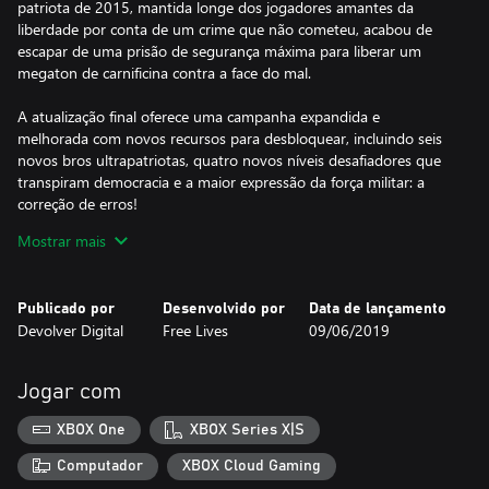
patriota de 2015, mantida longe dos jogadores amantes da
liberdade por conta de um crime que não cometeu, acabou de
escapar de uma prisão de segurança máxima para liberar um
megaton de carnificina contra a face do mal.
A atualização final oferece uma campanha expandida e
melhorada com novos recursos para desbloquear, incluindo seis
novos bros ultrapatriotas, quatro novos níveis desafiadores que
transpiram democracia e a maior expressão da força militar: a
correção de erros!
Mostrar mais
A melhor forma de um jogador antigo aproveitar a atualização é
jogando a campanha inteira de novo. E de novo. Para sempre.
Publicado por
Desenvolvido por
Data de lançamento
NOVOS BROS
Devolver Digital
Free Lives
09/06/2019
Canalize a inteligência calculista e encanto ácido de Seth Brondle,
manuseie o chakram voador de Xebro, use serenatas (e
granadas) contra o terrorismo com o ousado mariachi
Jogar com
Desperabro, ou torne-se aquilo que mora nos pesadelos dos
monstros: um Slayer adolescente capaz de ressuscitar que
XBOX One
XBOX Series X|S
expurga o mal e arremessa estacas!
Computador
XBOX Cloud Gaming
Se um franco atirador é mais o seu estilo, o famoso caçador de