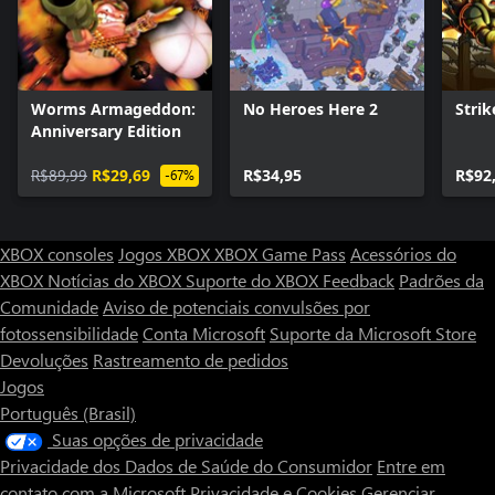
inimigos específicos. Vença para desbloquear uma de quatro
novas formas de exibir seus músculos que podem ser usadas por
qualquer bro em qualquer lugar e a qualquer momento. Assim
como a liberdade.
Worms Armageddon:
No Heroes Here 2
Strik
***
Anniversary Edition
R$89,99
R$29,69
R$34,95
R$92
-67%
XBOX consoles
Jogos XBOX
XBOX Game Pass
Acessórios do
XBOX
Notícias do XBOX
Suporte do XBOX
Feedback
Padrões da
Comunidade
Aviso de potenciais convulsões por
fotossensibilidade
Conta Microsoft
Suporte da Microsoft Store
Devoluções
Rastreamento de pedidos
Jogos
Português (Brasil)
Suas opções de privacidade
Privacidade dos Dados de Saúde do Consumidor
Entre em
contato com a Microsoft
Privacidade e Cookies
Gerenciar