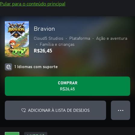
Pular para o conteúdo principal
Bravion
Cloud5 Studios
•
Plataforma
•
Ação e aventura
•
Família e crianças
R$26,45
1 Idiomas com suporte
COMPRAR
R$26,45
ADICIONAR À LISTA DE DESEJOS
● ● ●