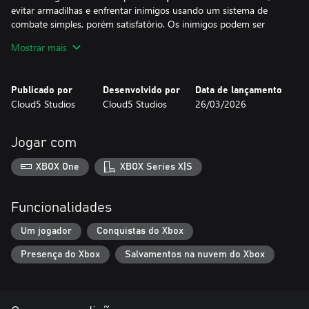
evitar armadilhas e enfrentar inimigos usando um sistema de
combate simples, porém satisfatório. Os inimigos podem ser
derrotados tanto com a espada de Bravion quanto pulando
Mostrar mais
sobre eles, oferecendo diferentes maneiras de enfrentar cada
encontro.
Publicado por
Desenvolvido por
Data de lançamento
Durante a aventura, os jogadores podem coletar moedas e
Cloud5 Studios
Cloud5 Studios
26/03/2026
poderosas estrelas espalhadas pelas ilhas. As moedas
recompensam a exploração, enquanto as estrelas são necessárias
para completar fases e desbloquear novas áreas, levando
Jogar com
gradualmente à batalha final contra o Rei dos Monstros.
XBOX One
XBOX Series X|S
Com ambientes coloridos, desafios clássicos de plataforma e uma
jogabilidade acessível, Bravion oferece uma aventura divertida e
envolvente inspirada nos tradicionais jogos de plataforma,
Funcionalidades
levando os jogadores a um encantador mundo de fantasia cheio
de exploração, ação e descobertas.
Um jogador
Conquistas do Xbox
Presença do Xbox
Salvamentos na nuvem do Xbox