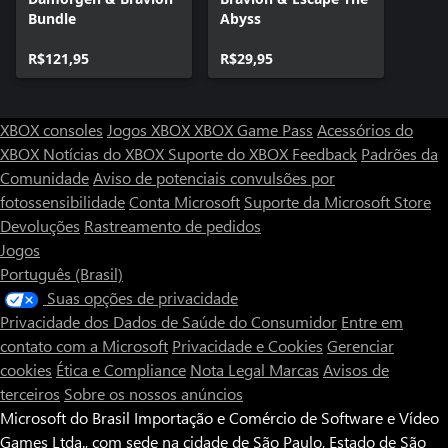
Bundle
Abyss
R$121,95
R$29,95
XBOX consoles
Jogos XBOX
XBOX Game Pass
Acessórios do
XBOX
Notícias do XBOX
Suporte do XBOX
Feedback
Padrões da
Comunidade
Aviso de potenciais convulsões por
fotossensibilidade
Conta Microsoft
Suporte da Microsoft Store
Devoluções
Rastreamento de pedidos
Jogos
Português (Brasil)
Suas opções de privacidade
Privacidade dos Dados de Saúde do Consumidor
Entre em
contato com a Microsoft
Privacidade e Cookies
Gerenciar
cookies
Ética e Compliance
Nota Legal
Marcas
Avisos de
terceiros
Sobre os nossos anúncios
Microsoft do Brasil Importação e Comércio de Software e Vídeo
Games Ltda., com sede na cidade de São Paulo, Estado de São