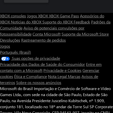
XBOX consoles
Jogos XBOX
XBOX Game Pass
Acessórios do
XBOX
Notícias do XBOX
Suporte do XBOX
Feedback
Padrões da
Comunidade
Aviso de potenciais convulsões por
fotossensibilidade
Conta Microsoft
Suporte da Microsoft Store
Devoluções
Rastreamento de pedidos
Jogos
Português (Brasil)
Suas opções de privacidade
Privacidade dos Dados de Saúde do Consumidor
Entre em
contato com a Microsoft
Privacidade e Cookies
Gerenciar
cookies
Ética e Compliance
Nota Legal
Marcas
Avisos de
terceiros
Sobre os nossos anúncios
Microsoft do Brasil Importação e Comércio de Software e Vídeo
Games Ltda., com sede na cidade de São Paulo, Estado de São
Paulo, na Avenida Presidente Juscelino Kubitschek, nº 1.909,
conjunto 181, localizado no 18º andar da Torre Sul SP Corporate
Towers, Vila Nova Conceição, CEP 04543-907, inscrita no CNPJ