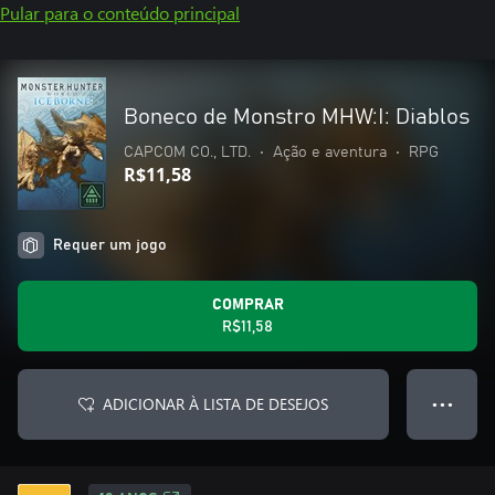
Pular para o conteúdo principal
Boneco de Monstro MHW:I: Diablos
CAPCOM CO., LTD.
•
Ação e aventura
•
RPG
R$11,58
Requer um jogo
COMPRAR
R$11,58
ADICIONAR À LISTA DE DESEJOS
● ● ●