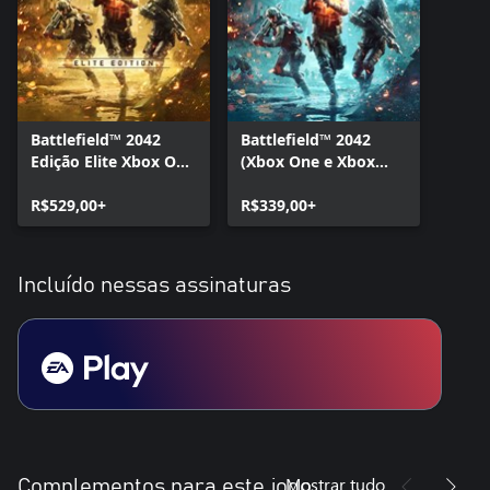
Battlefield™ 2042
Battlefield™ 2042
Edição Elite Xbox One
(Xbox One e Xbox
e Xbox Series X|S
Series X|S)
R$529,00+
R$339,00+
Incluído nessas assinaturas
Mostrar tudo
Complementos para este jogo