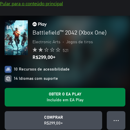
Pular para o conteúdo principal
Battlefield™ 2042 (Xbox One)
Electronic Arts
•
Jogos de tiros
521
R$299,00+
10 Recursos de acessibilidade
14 Idiomas com suporte
OBTER O EA PLAY
Incluído em EA Play
COMPRAR
● ● ●
R$299,00+