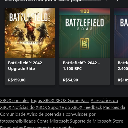
Battlefield™ 2042
Battlefield™ 2042 –
Battl
Upgrade Elite
1.100 BFC
2.40
R$159,00
R$54,90
R$10
XBOX consoles
Jogos XBOX
XBOX Game Pass
Acessórios do
XBOX
Notícias do XBOX
Suporte do XBOX
Feedback
Padrões da
Comunidade
Aviso de potenciais convulsões por
fotossensibilidade
Conta Microsoft
Suporte da Microsoft Store
Devoluções
Rastreamento de pedidos