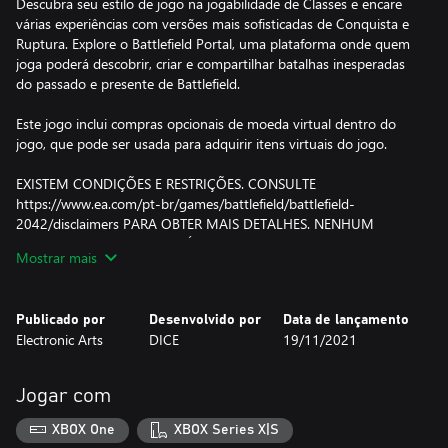
Descubra seu estilo de jogo na jogabilidade de Classes e encare
várias experiências com versões mais sofisticadas de Conquista e
Ruptura. Explore o Battlefield Portal, uma plataforma onde quem
joga poderá descobrir, criar e compartilhar batalhas inesperadas
do passado e presente de Battlefield.
Este jogo inclui compras opcionais de moeda virtual dentro do
jogo, que pode ser usada para adquirir itens virtuais do jogo.
EXISTEM CONDIÇÕES E RESTRIÇÕES. CONSULTE
https://www.ea.com/pt-br/games/battlefield/battlefield-
2042/disclaimers PARA OBTER MAIS DETALHES. NENHUM
FABRICANTE DE ARMAS, VEÍCULOS OU EQUIPAMENTOS
Mostrar mais
MILITARES ESTÁ AFILIADO A ESTE JOGO, NEM O PATROCINOU
Publicado por
Desenvolvido por
Data de lançamento
Electronic Arts
DICE
19/11/2021
Jogar com
XBOX One
XBOX Series X|S