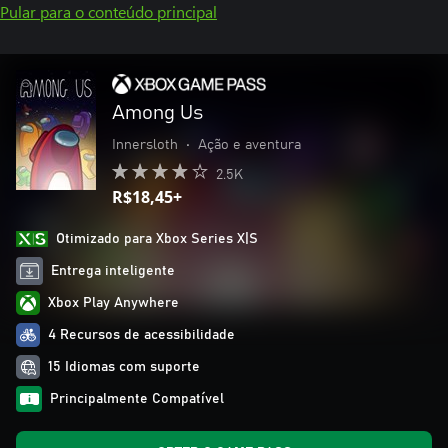
Pular para o conteúdo principal
Among Us
Innersloth
•
Ação e aventura
2.5K
R$18,45+
Otimizado para Xbox Series X|S
Entrega inteligente
Xbox Play Anywhere
4 Recursos de acessibilidade
15 Idiomas com suporte
Principalmente Compatível