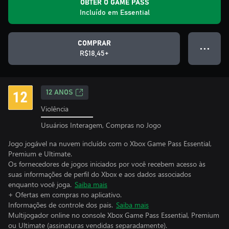
OBTER O GAME PASS
Incluído em Essential
COMPRAR
● ● ●
R$18,45+
12 ANOS
Violência
Usuários Interagem, Compras no Jogo
Jogo jogável na nuvem incluído com o Xbox Game Pass Essential,
Premium e Ultimate.
Os fornecedores de jogos iniciados por você recebem acesso às
suas informações de perfil do Xbox e aos dados associados
enquanto você joga.
Saiba mais
+ Ofertas em compras no aplicativo.
Informações de controle dos pais.
Saiba mais
Multijogador online no console Xbox Game Pass Essential, Premium
ou Ultimate (assinaturas vendidas separadamente).