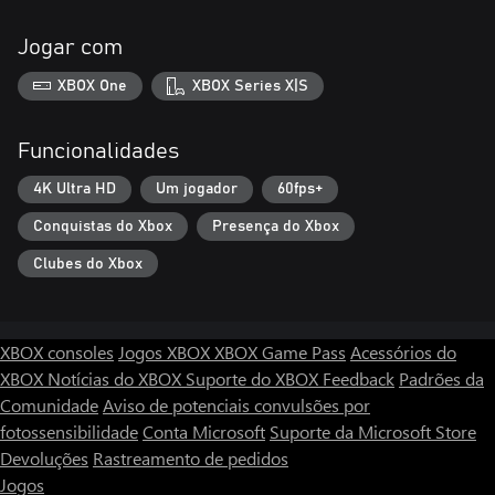
Jogar com
XBOX One
XBOX Series X|S
Funcionalidades
4K Ultra HD
Um jogador
60fps+
Conquistas do Xbox
Presença do Xbox
Clubes do Xbox
XBOX consoles
Jogos XBOX
XBOX Game Pass
Acessórios do
XBOX
Notícias do XBOX
Suporte do XBOX
Feedback
Padrões da
Comunidade
Aviso de potenciais convulsões por
fotossensibilidade
Conta Microsoft
Suporte da Microsoft Store
Devoluções
Rastreamento de pedidos
Jogos