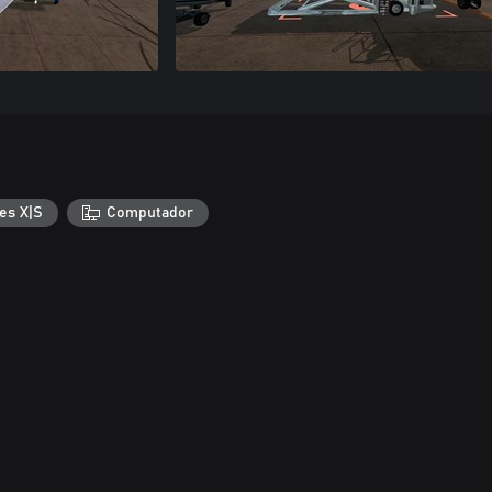
es X|S
Computador