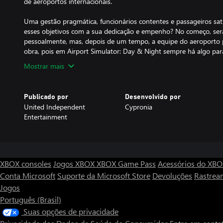
de aeroportos internacionais.
Uma gestão pragmática, funcionários contentes e passageiros satis
esses objetivos com a sua dedicação e empenho? No começo, será 
pessoalmente, mas, depois de um tempo, a equipe do aeroporto p
obra, pois em Airport Simulator: Day & Night sempre há algo para
Mostrar mais
Publicado por
Desenvolvido por
United Independent
Cypronia
Entertainment
XBOX consoles
Jogos XBOX
XBOX Game Pass
Acessórios do XB
Conta Microsoft
Suporte da Microsoft Store
Devoluções
Rastrea
Jogos
Português (Brasil)
Suas opções de privacidade