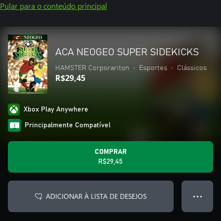
Pular para o conteúdo principal
ACA NEOGEO SUPER SIDEKICKS
HAMSTER Corporariton
•
Esportes
•
Clássicos
R$29,45
Xbox Play Anywhere
Principalmente Compatível
COMPRAR
R$29,45
ADICIONAR À LISTA DE DESEJOS
● ● ●