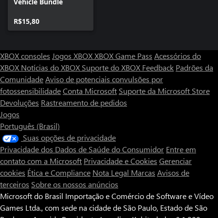
Vehicle Bundle
R$15,80
XBOX consoles
Jogos XBOX
XBOX Game Pass
Acessórios do
XBOX
Notícias do XBOX
Suporte do XBOX
Feedback
Padrões da
Comunidade
Aviso de potenciais convulsões por
fotossensibilidade
Conta Microsoft
Suporte da Microsoft Store
Devoluções
Rastreamento de pedidos
Jogos
Português (Brasil)
Suas opções de privacidade
Privacidade dos Dados de Saúde do Consumidor
Entre em
contato com a Microsoft
Privacidade e Cookies
Gerenciar
cookies
Ética e Compliance
Nota Legal
Marcas
Avisos de
terceiros
Sobre os nossos anúncios
Microsoft do Brasil Importação e Comércio de Software e Vídeo
Games Ltda., com sede na cidade de São Paulo, Estado de São