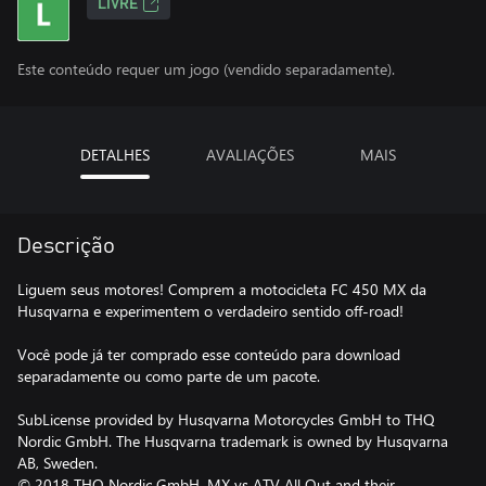
LIVRE
Este conteúdo requer um jogo (vendido separadamente).
DETALHES
AVALIAÇÕES
MAIS
Descrição
Liguem seus motores! Comprem a motocicleta FC 450 MX da
Husqvarna e experimentem o verdadeiro sentido off-road!
Você pode já ter comprado esse conteúdo para download
separadamente ou como parte de um pacote.
SubLicense provided by Husqvarna Motorcycles GmbH to THQ
Nordic GmbH. The Husqvarna trademark is owned by Husqvarna
AB, Sweden.
© 2018 THQ Nordic GmbH. MX vs ATV All Out and their