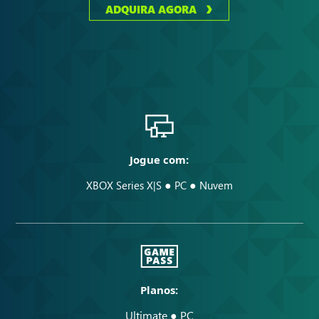
ADQUIRA AGORA
Jogue com:
●
●
XBOX Series X|S
PC
Nuvem
Planos:
Ultimate ● PC