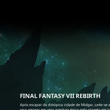
FINAL FANTASY VII REBIRTH
Após escapar da distópica cidade de Midgar, junte-se 
seus amigos em uma aventura épica pelo planeta em b