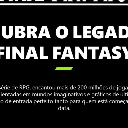
UBRA O LEGA
FINAL FANTAS

série de RPG, encantou mais de 200 milhões de jo
bientadas em mundos imaginativos e gráficos de úl
to de entrada perfeito tanto para quem está começ
data.