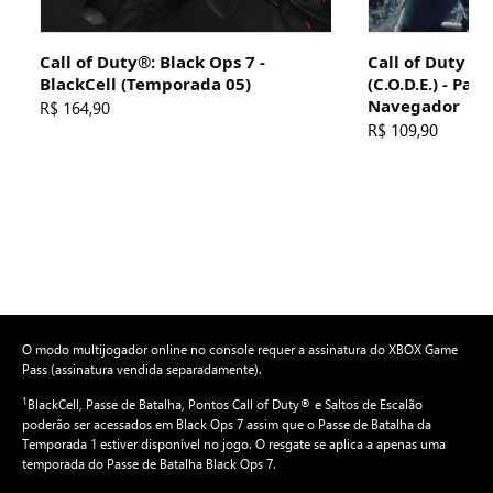
Call of Duty®: Black Ops 7 -
Call of Duty 
BlackCell (Temporada 05)
(C.O.D.E.) - Pac
Navegador
R$ 164,90
R$ 109,90
O modo multijogador online no console requer a assinatura do XBOX Game
Pass (assinatura vendida separadamente).
1
BlackCell, Passe de Batalha, Pontos Call of Duty® e Saltos de Escalão
poderão ser acessados em Black Ops 7 assim que o Passe de Batalha da
Temporada 1 estiver disponível no jogo. O resgate se aplica a apenas uma
temporada do Passe de Batalha Black Ops 7.