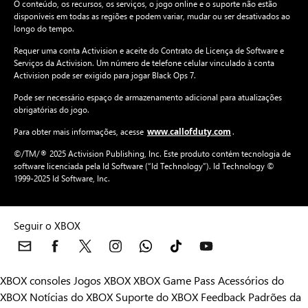
O conteúdo, os recursos, os serviços, o jogo online e o suporte não estão
disponíveis em todas as regiões e podem variar, mudar ou ser desativados ao
longo do tempo.
Requer uma conta Activision e aceite do Contrato de Licença de Software e
Serviços da Activision. Um número de telefone celular vinculado à conta
Activision pode ser exigido para jogar Black Ops 7.
Pode ser necessário espaço de armazenamento adicional para atualizações
obrigatórias do jogo.
www.callofduty.com
Para obter mais informações, acesse
.
©/TM/® 2025 Activision Publishing, Inc. Este produto contém tecnologia de
software licenciada pela Id Software (“Id Technology”). Id Technology ©
1999-2025 Id Software, Inc.
Seguir o XBOX
XBOX consoles
Jogos XBOX
XBOX Game Pass
Acessórios do
XBOX
Notícias do XBOX
Suporte do XBOX
Feedback
Padrões da