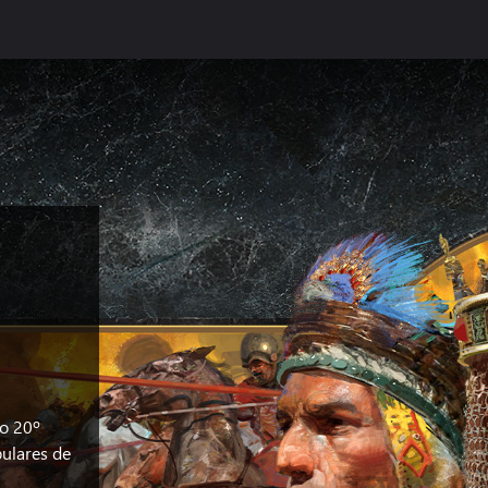
:
 o 20º
pulares de