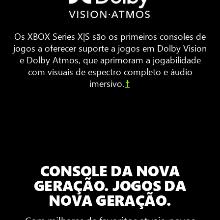
dispostos
ao
redor
Os XBOX Series X|S são os primeiros consoles de
de
jogos a oferecer suporte a jogos em Dolby Vision
uma
e Dolby Atmos, que aprimoram a jogabilidade
TV.
com visuais de espectro completo e áudio
Ondas
imersivo.
†
sonoras
animadas
ecoam
pela
sala,
mostrando
o
CONSOLE DA NOVA
som
espacial
GERAÇÃO. JOGOS DA
em
NOVA GERAÇÃO.
3D
Com milhares de favoritos atuais, novos