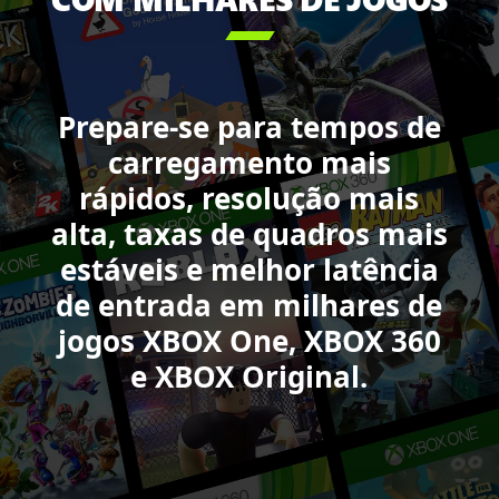
Pass,

incluindo:
Minecraft
Legends,
Sea
Prepare-se para tempos de
of
carregamento mais
Thieves,
Forza
rápidos, resolução mais
Motorsport
alta, taxas de quadros mais
e
estáveis e melhor latência
DOOM,
Starfield
de entrada em milhares de
e
jogos XBOX One, XBOX 360
Call
e XBOX Original.
of
Duty:
Black
Ops
6.