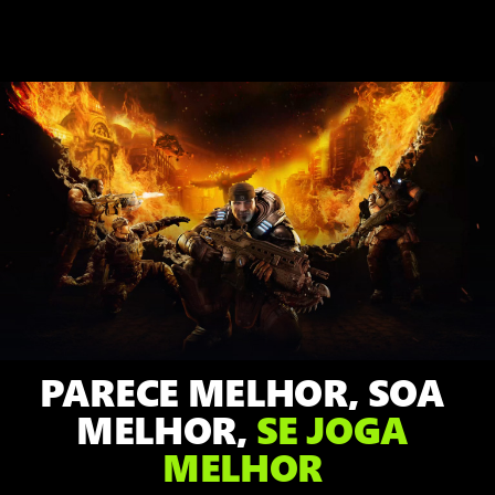
Gears
of
War:
Reloaded,
Marcus
agachado
olhando
para
frente.
Atrás
dele,
PARECE MELHOR, SOA
Damon,
Dominic
MELHOR,
SE JOGA
e
MELHOR
Augustus
lutam