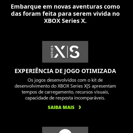
Embarque em novas aventuras como
contra
das foram feita para serem vivida no
o
XBOX Series X.
Locust
em
uma
cidade
em
chamas.
EXPERIÊNCIA DE JOGO OTIMIZADA
Os jogos desenvolvidos com o kit de
desenvolvimento do XBOX Series X|S apresentam
tempos de carregamento, recursos visuais,
capacidade de resposta incomparáveis.
SAIBA MAIS