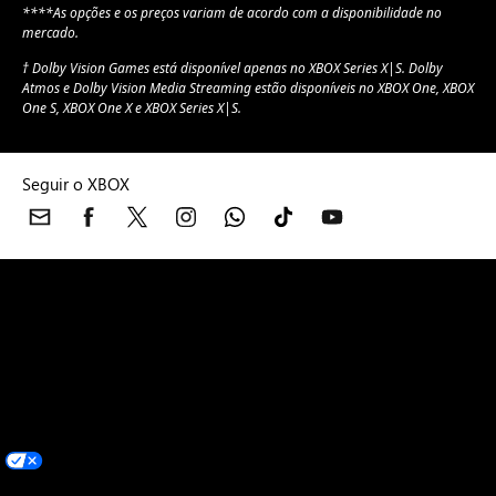
****As opções e os preços variam de acordo com a disponibilidade no
mercado.
† Dolby Vision Games está disponível apenas no XBOX Series X|S. Dolby
Atmos e Dolby Vision Media Streaming estão disponíveis no XBOX One, XBOX
One S, XBOX One X e XBOX Series X|S.
Seguir o XBOX
XBOX consoles
Jogos XBOX
XBOX Game Pass
Acessórios do
XBOX
Notícias do XBOX
Suporte do XBOX
Feedback
Padrões da
Comunidade
Aviso de potenciais convulsões por
fotossensibilidade
Conta Microsoft
Suporte da Microsoft Store
Devoluções
Rastreamento de pedidos
Jogos
Português (Brasil)
Suas opções de privacidade
Privacidade dos Dados de Saúde do Consumidor
Entre em