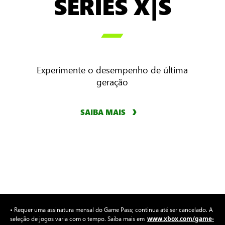
SERIES X|S

Experimente o desempenho de última
geração
SAIBA MAIS
• Requer uma assinatura mensal do Game Pass; continua até ser cancelado. A
www.xbox.com/game-
seleção de jogos varia com o tempo. Saiba mais em