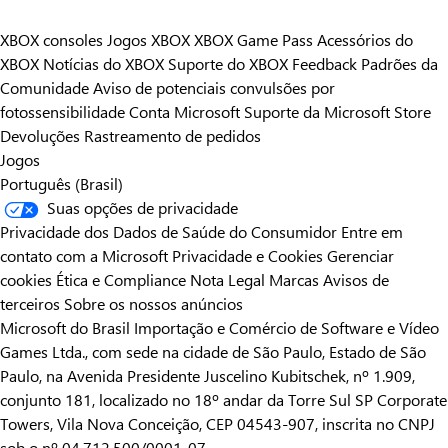
XBOX consoles
Jogos XBOX
XBOX Game Pass
Acessórios do
XBOX
Notícias do XBOX
Suporte do XBOX
Feedback
Padrões da
Comunidade
Aviso de potenciais convulsões por
fotossensibilidade
Conta Microsoft
Suporte da Microsoft Store
Devoluções
Rastreamento de pedidos
Jogos
Português (Brasil)
Suas opções de privacidade
Privacidade dos Dados de Saúde do Consumidor
Entre em
contato com a Microsoft
Privacidade e Cookies
Gerenciar
cookies
Ética e Compliance
Nota Legal
Marcas
Avisos de
terceiros
Sobre os nossos anúncios
Microsoft do Brasil Importação e Comércio de Software e Vídeo
Games Ltda., com sede na cidade de São Paulo, Estado de São
Paulo, na Avenida Presidente Juscelino Kubitschek, nº 1.909,
conjunto 181, localizado no 18º andar da Torre Sul SP Corporate
Towers, Vila Nova Conceição, CEP 04543-907, inscrita no CNPJ
sob o nº 04.712.500/0001-07.