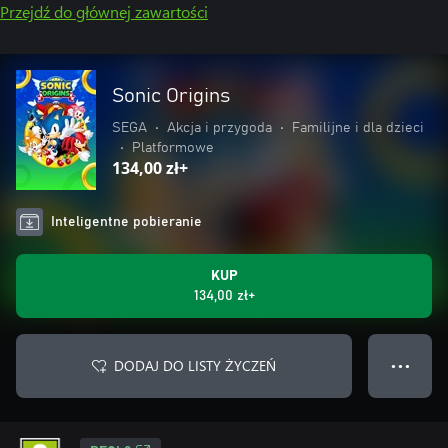
Przejdź do głównej zawartości
Sonic Origins
SEGA
•
Akcja i przygoda
•
Familijne i dla dzieci
•
Platformowe
134,00 zł+
Inteligentne pobieranie
KUP
134,00 zł+
DODAJ DO LISTY ŻYCZEŃ
● ● ●