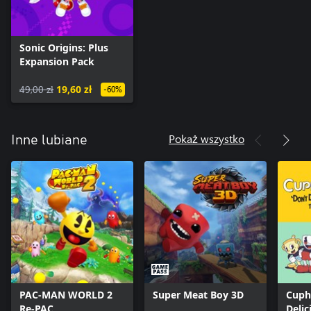
Sonic Origins: Plus
Expansion Pack
49,00 zł
19,60 zł
-60%
Pokaż wszystko
Inne lubiane
PAC-MAN WORLD 2
Super Meat Boy 3D
Cuph
Re-PAC
Delic