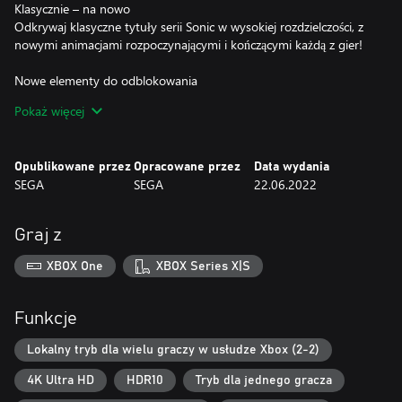
Klasycznie – na nowo
Odkrywaj klasyczne tytuły serii Sonic w wysokiej rozdzielczości, z
nowymi animacjami rozpoczynającymi i kończącymi każdą z gier!
Nowe elementy do odblokowania
Kończ zróżnicowane misje i zbieraj monety, by odblokować nową
Pokaż więcej
zawartość, wyzwania i etapy specjalne w Muzeum.
Tryb jubileuszowy i klasyczny
Opublikowane przez
Opracowane przez
Data wydania
Przemknij przez liczne zony, robiąc wyskoki z obrotem w trybie
SEGA
SEGA
22.06.2022
klasycznym z oryginalną rozdzielczością i ograniczoną liczbą żyć –
lub w nowym trybie jubileuszowym z nieograniczonymi życiami i
unowocześnioną pełnoekranową grafiką.
Graj z
XBOX One
XBOX Series X|S
Funkcje
Lokalny tryb dla wielu graczy w usłudze Xbox (2-2)
4K Ultra HD
HDR10
Tryb dla jednego gracza