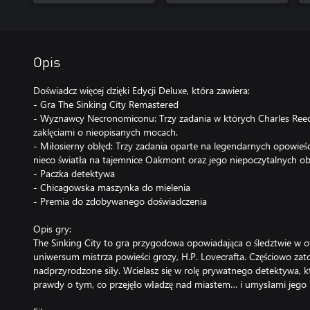
Opis
Doświadcz więcej dzięki Edycji Deluxe, która zawiera:
- Gra The Sinking City Remastered
- Wyznawcy Necronomiconu: Trzy zadania w których Charles Reed
zaklęciami o nieopisanych mocach.
- Miłosierny obłęd: Trzy zadania oparte na legendarnych opowieśc
nieco światła na tajemnice Oakmont oraz jego niepoczytalnych ob
- Paczka detektywa
- Chicagowska maszynka do mielenia
- Premia do zdobywanego doświadczenia
Opis gry:
The Sinking City to gra przygodowa opowiadająca o śledztwie w 
uniwersum mistrza powieści grozy, H.P. Lovecrafta. Częściowo 
nadprzyrodzone siły. Wcielasz się w rolę prywatnego detektywa, k
prawdy o tym, co przejęło władzę nad miastem… i umysłami jego