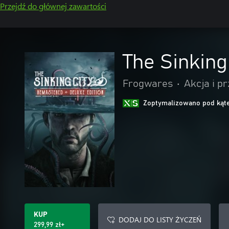
Przejdź do głównej zawartości
The Sinking
Frogwares
•
Akcja i p
Zoptymalizowano pod kąte
KUP
DODAJ DO LISTY ŻYCZEŃ
299,99 zł+