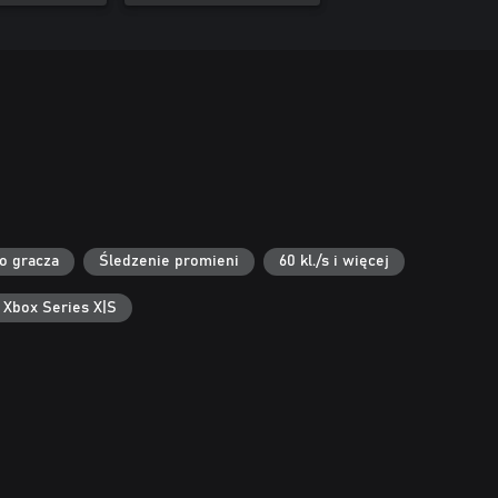
go gracza
Śledzenie promieni
60 kl./s i więcej
 Xbox Series X|S