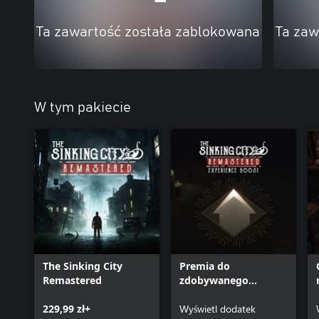
Ta zawartość została zablokowana
Ta zaw
W tym pakiecie
The Sinking City
Premia do
Remastered
zdobywanego
doświadczenia
229,99 zł+
Wyświetl dodatek