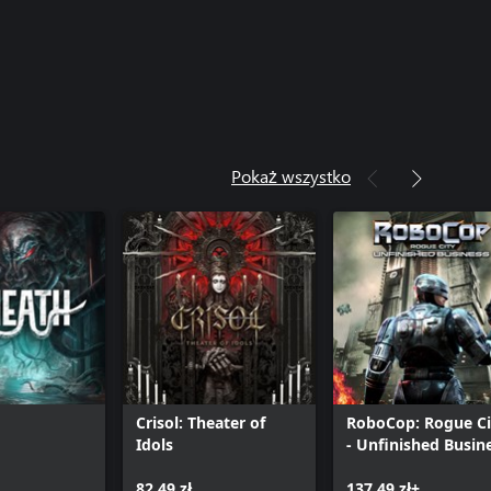
Pokaż wszystko
Crisol: Theater of
RoboCop: Rogue Ci
Idols
- Unfinished Busin
82,49 zł
137,49 zł+