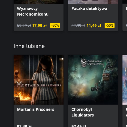
Wyznawcy
Paczka detektywa
Necronomiconu
59,99 zł
17,99 zł
22,99 zł
11,49 zł
-70%
-50%
Inne lubiane
Mortanis Prisoners
Chornobyl
Liquidators
92,49 zł
92,49 zł