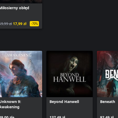
Miłosierny obłęd
59,99 zł
17,99 zł
-70%
Unknown 9:
Beyond Hanwell
Beneath
Awakening
89,00 zł+
137,49 zł
92,49 zł