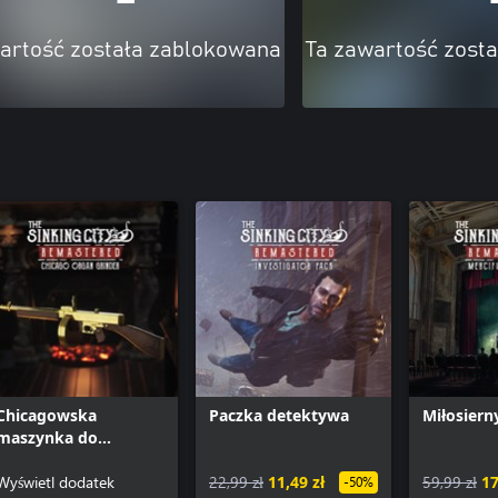
artość została zablokowana
Ta zawartość zost
Chicagowska
Paczka detektywa
Miłosiern
maszynka do
mielenia
Wyświetl dodatek
22,99 zł
11,49 zł
59,99 zł
17
-50%