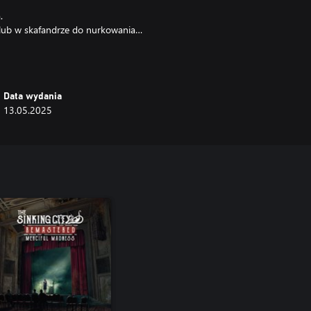
.
ą lub w skafandrze do nurkowania…
ego śledztwa: każdą sprawę można
zeń zależnych od twoich działań.
istotami rodem z koszmaru.
leństwem.
Data wydania
13.05.2025