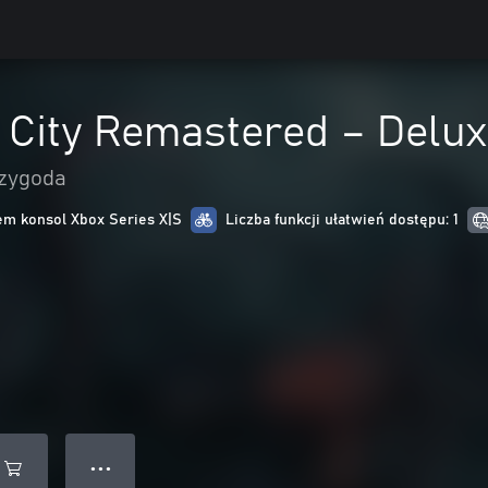
 City Remastered – Delux
rzygoda
m konsol Xbox Series X|S
Liczba funkcji ułatwień dostępu: 1
● ● ●