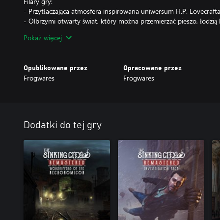
Filary gry:
- Przytłaczająca atmosfera inspirowana uniwersum H.P. Lovecrafta
- Olbrzymi otwarty świat, który można przemierzać pieszo, łodzi
- Możliwość wielokrotnego przejścia gry dzięki systemowi otwart
Pokaż więcej
rozwiązać na kilka sposobów – istnieje kilka potencjalnych zakońc
- Szeroki wachlarz uzbrojenia z lat 20., który posłuży do walki z 
- Dbaj o zdrowie psychiczne, aby odkryć prawdę kryjącą się za sza
Opublikowane przez
Opracowane przez
Frogwares
Frogwares
Dodatki do tej gry