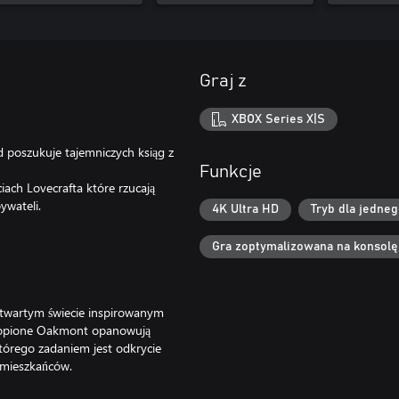
Graj z
XBOX Series X|S
 poszukuje tajemniczych ksiąg z
Funkcje
iach Lovecrafta które rzucają
ywateli.
4K Ultra HD
Tryb dla jedne
Gra zoptymalizowana na konsolę
otwartym świecie inspirowanym
zatopione Oakmont opanowują
tórego zadaniem jest odkrycie
 mieszkańców.