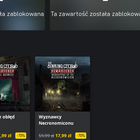
ała zablokowana
Ta zawartość została zablokow
y obłęd
Wyznawcy
Necronomiconu
,99 zł
59,99 zł
17,99 zł
-70%
-70%