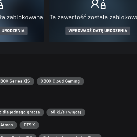
ała zablokowana
Ta zawartość została zablokow
 URODZENIA
WPROWADŹ DATĘ URODZENIA
BOX Series X|S
XBOX Cloud Gaming
b dla jednego gracza
60 kl./s i więcej
 Atmos
DTS:X