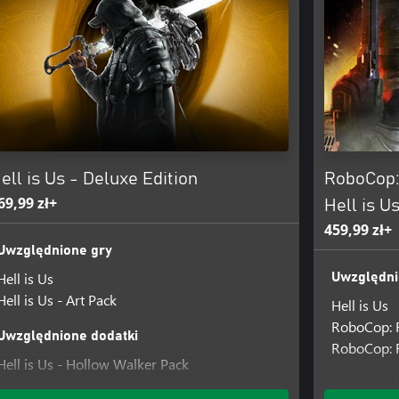
ell is Us - Deluxe Edition
RoboCop: 
69,99 zł+
Hell is U
459,99 zł+
Uwzględnione gry
Hell is Us
Uwzględni
Hell is Us - Art Pack
Hell is Us
RoboCop: 
Uwzględnione dodatki
RoboCop: R
Hell is Us - Hollow Walker Pack
Hell is Us - Secret Code
Uwzględni