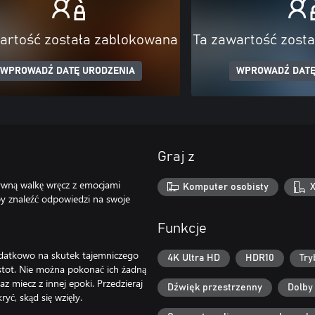
artość została zablokowana
Ta zawartość zost
WPROWADŹ DATĘ URODZENIA
WPROWADŹ DATĘ
Graj z
sywną walkę wręcz z emocjami
Komputer osobisty
X
aby znaleźć odpowiedzi na swoje
Funkcje
dodatkowo na skutek tajemniczego
4K Ultra HD
HDR10
Try
stot. Nie można pokonać ich żadną
z miecz z innej epoki. Przedzieraj
Dźwięk przestrzenny
Dolby
yć, skąd się wzięły.