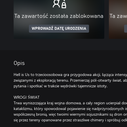
Ta zawartość została zablokowana
Ta zaw
WPROWADŹ DATĘ URODZENIA
Opis
Hell is Us to trzecioosobowa gra przygodowa akcji, łącząca inten
związanymi z eksploracją terenu. Przemierzaj pół-otwarty świat, 
pytania i spotkać w trakcie wędrówki tajemnicze istoty.
WROGI ŚWIAT
Trwa wyniszczająca kraj wojna domowa, a cały region ucierpiał 
kataklizmu, który spowodował pojawienie się nadprzyrodzonych i
współczesną bronią, więc twoimi wiernymi sojusznikami są dron ora
się przez tereny opanowane przez straszliwe chimery i spróbuj odkr