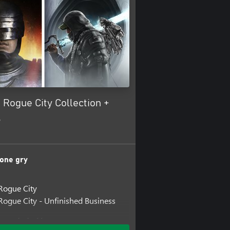
Rogue City Collection +
s
one gry
Rogue City
ogue City - Unfinished Business
one dodatki