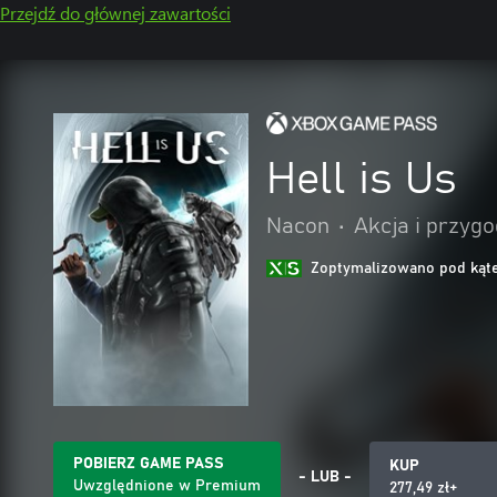
Przejdź do głównej zawartości
Hell is Us
Nacon
•
Akcja i przyg
Zoptymalizowano pod kąte
POBIERZ GAME PASS
KUP
- LUB -
Uwzględnione w Premium
277,49 zł+