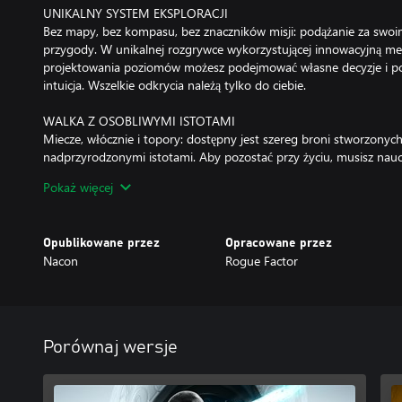
UNIKALNY SYSTEM EKSPLORACJI
Bez mapy, bez kompasu, bez znaczników misji: podążanie za swo
przygody. W unikalnej rozgrywce wykorzystującej innowacyjną met
projektowania poziomów możesz podejmować własne decyzje i po
intuicja. Wszelkie odkrycia należą tylko do ciebie.
WALKA Z OSOBLIWYMI ISTOTAMI
Miecze, włócznie i topory: dostępny jest szereg broni stworzonych 
nadprzyrodzonymi istotami. Aby pozostać przy życiu, musisz naucz
rozsądnie korzystać ze swojego drona.
Pokaż więcej
„Głównym motywem Hell is Us jest twierdzenie, że przemoc to nie
emocjami i namiętnościami” – dyrektor kreatywny Jonathan Jacque
Opublikowane przez
Opracowane przez
Nacon
Rogue Factor
Porównaj wersje