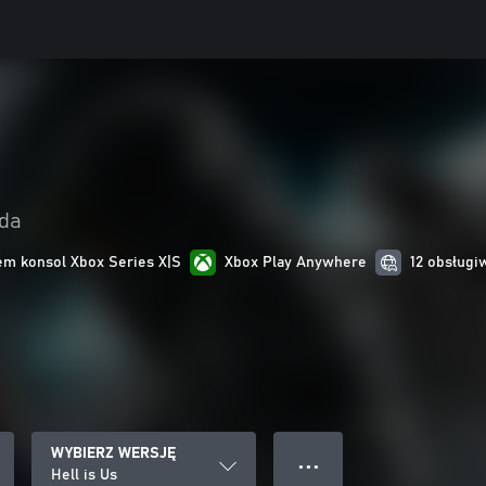
oda
m konsol Xbox Series X|S
Xbox Play Anywhere
12 obsługi
WYBIERZ WERSJĘ
● ● ●
Hell is Us