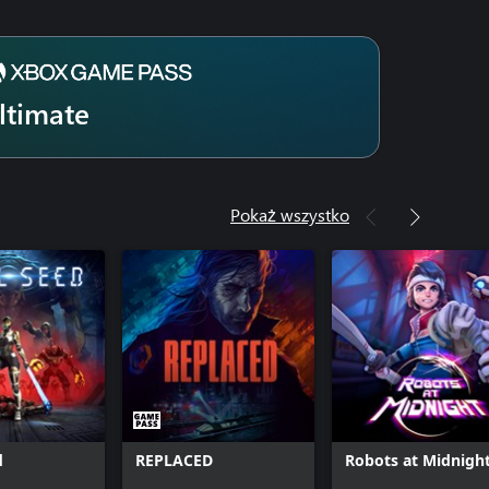
ltimate
Pokaż wszystko
d
REPLACED
Robots at Midnigh