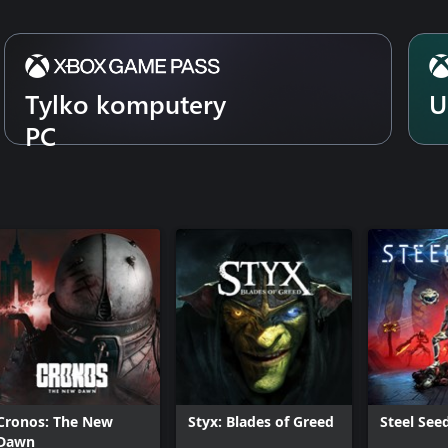
Tylko komputery
U
PC
Cronos: The New
Styx: Blades of Greed
Steel See
Dawn