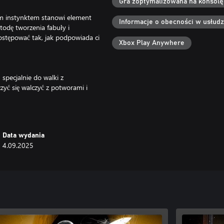
Gra zoptymalizowana na konsolę
im instynktem stanowi element
Informacje o obecności w usłud
odę tworzenia fabuły i
stępować tak, jak podpowiada ci
Xbox Play Anywhere
specjalnie do walki z
yć się walczyć z potworami i
ustający cykl napędzany ludzkimi
s-Belletête.
Data wydania
4.09.2025