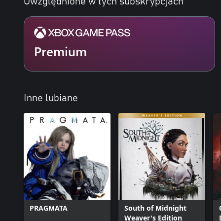
Uwzględnione w tych subskrypcjach
Premium
Inne lubiane
PRAGMATA
South of Midnight
Weaver's Edition