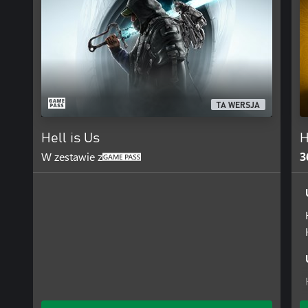
TA WERSJA
Hell is Us
H
W zestawie z
3