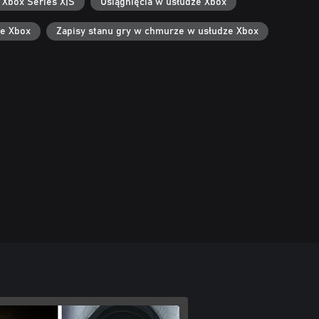
 Xbox Series X|S
Osiągnięcia w usłudze Xbox
ze Xbox
Zapisy stanu gry w chmurze w usłudze Xbox