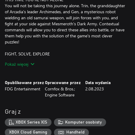
You will not be taking this journey alone. Trin, the granddaughter
of Arcadia's leader Archimedes, and Gen, a mysterious robot
wielding an old samurai weapon, will join forces with you, and
fight at your side against Mesmeroth's Dark Army. Contextual
commands will allow you to direct these allies into battle, or have
them help you with the solution of the game's most clever
puzzles!
FIGHT, SOLVE, EXPLORE
Bigger, better, and packed with new features – Oceanhorn 2 is
Pokaż więcej
not only one of the best-looking adventure games out there, but
it also builds a unique experience on the shoulder of classic video
games. Collect powerful items, wield the Caster Gun, solve the
Opublikowane przez
Opracowane przez
Data wydania
mysterious puzzles of the ancients, and discover all that Arcadia
FDG Entertainment
Cornfox & Bros.;
2.08.2023
and its neighboring kingdoms have to offer! Accept the challenge
Engine Software
and become a true hero.
Graj z
XBOX Series X|S
Komputer osobisty
XBOX Cloud Gaming
Handheld