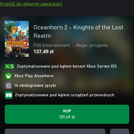
Przejdź do głównej zawartości
Oceanhorn 2 - Knights of the Lost
Realm
FDG Entertainment
•
Akcja i przygoda
137,49 zł
Zoptymalizowano pod kątem konsol Xbox Series X|S
Xbox Play Anywhere
14 obsługiwane języki
Zoptymalizowane pod kątem urządzeń przenośnych
KUP
137,49 zł