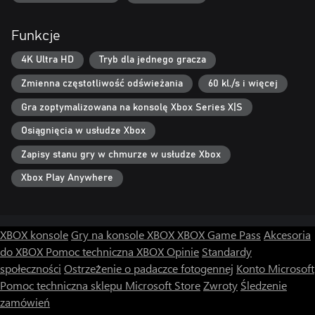
Funkcje
4K Ultra HD
Tryb dla jednego gracza
Zmienna częstotliwość odświeżania
60 kl./s i więcej
Gra zoptymalizowana na konsolę Xbox Series X|S
Osiągnięcia w usłudze Xbox
Zapisy stanu gry w chmurze w usłudze Xbox
Xbox Play Anywhere
XBOX konsole
Gry na konsole XBOX
XBOX Game Pass
Akcesoria
do XBOX
Pomoc techniczna XBOX
Opinie
Standardy
społeczności
Ostrzeżenie o padaczce fotogennej
Konto Microsoft
Pomoc techniczna sklepu Microsoft Store
Zwroty
Śledzenie
zamówień