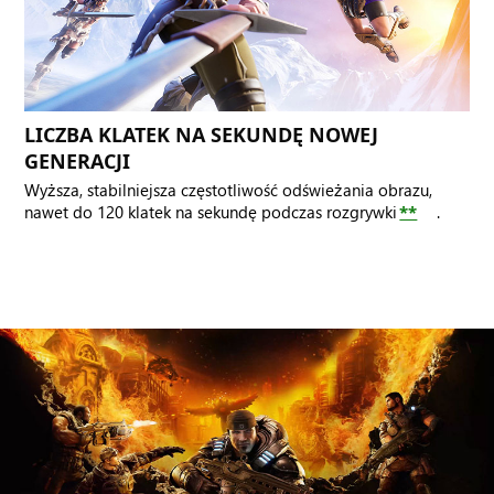
LICZBA KLATEK NA SEKUNDĘ NOWEJ
GENERACJI
Wyższa, stabilniejsza częstotliwość odświeżania obrazu,
nawet do 120 klatek na sekundę podczas rozgrywki
**
.
Przyczajony
Marcus
patrzy
przed
siebie.
Za