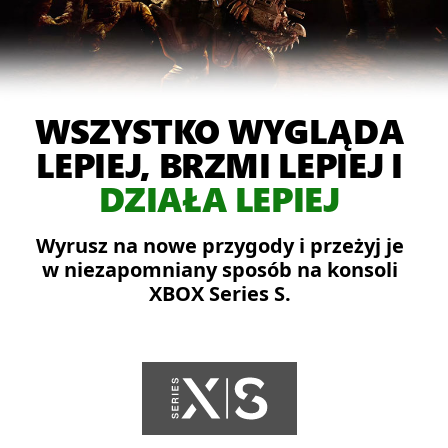
nim
Damon,
Dominic
i
Augustus
WSZYSTKO WYGLĄDA
odpierają
ataki
LEPIEJ, BRZMI LEPIEJ I
Szarańczy
DZIAŁA LEPIEJ
w
płonącym
Wyrusz na nowe przygody i przeżyj je
mieście.
w niezapomniany sposób na konsoli
XBOX Series S.