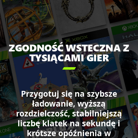
tytuły
dostępne
w ramach
subskrypcji
XBOX
Game
ZGODNOŚĆ WSTECZNA Z
Pass,
TYSIĄCAMI GIER
w tym:

Starfield,
Call
of
Duty:
Przygotuj się na szybsze
Black
ładowanie, wyższą
Ops 6,
College
rozdzielczość, stabilniejszą
Football
liczbę klatek na sekundę i
25,
krótsze opóźnienia w
Sea