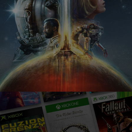
Konsola
XBOX
Series S
i kolaż
obrazów
przedstawiających