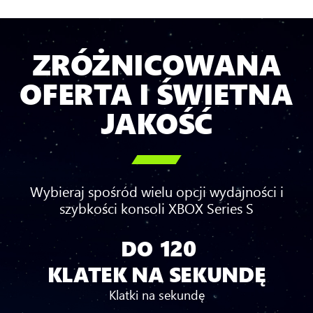
ZRÓŻNICOWANA
OFERTA I ŚWIETNA
JAKOŚĆ

Wybieraj spośród wielu opcji wydajności i
szybkości konsoli XBOX Series S
120
DO
DO
120
KLATEK NA SEKUNDĘ
KLATEK
NA
Klatki na sekundę
SEKUNDĘ