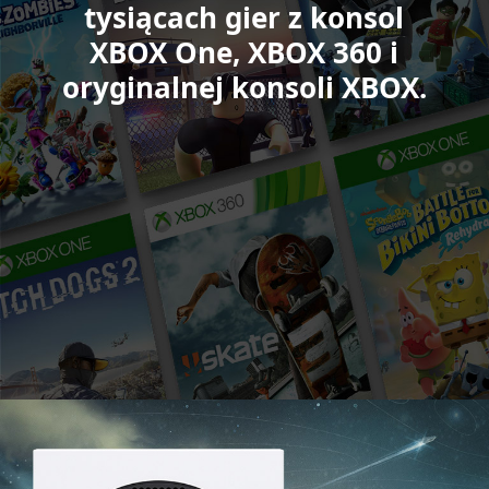
of
tysiącach gier z konsol
Thieves,
XBOX One, XBOX 360 i
Minecraft
oryginalnej konsoli XBOX.
Legends
oraz
Forza
Motorsport