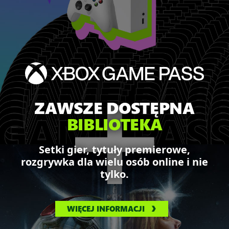
ZAWSZE DOSTĘPNA
BIBLIOTEKA
Setki gier, tytuły premierowe,
rozgrywka dla wielu osób online i nie
tylko.
WIĘCEJ INFORMACJI