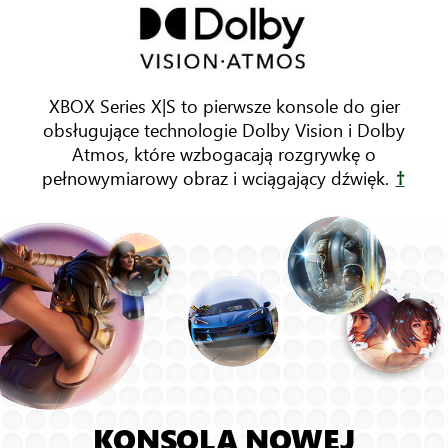
ustawione
dokoła
telewizora.
Animowane
XBOX Series X|S to pierwsze konsole do gier
fale
obsługujące technologie Dolby Vision i Dolby
dźwiękowe
Atmos, które wzbogacają rozgrywkę o
odbijają
pełnowymiarowy obraz i wciągający dźwięk.
†
się
w
pomieszczeniu,
ukazując
funkcję
trójwymiarowego
dźwięku
przestrzennego
KONSOLA NOWEJ