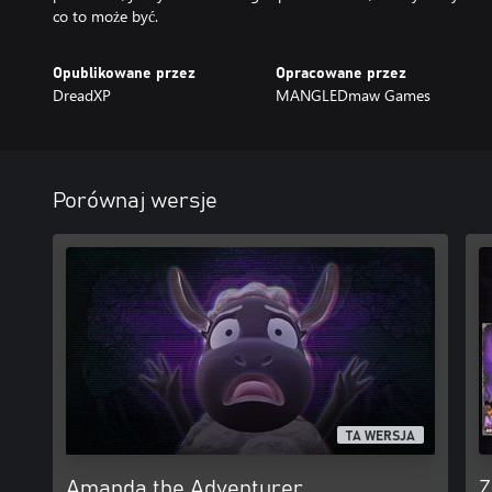
co to może być.
Opublikowane przez
Opracowane przez
DreadXP
MANGLEDmaw Games
Porównaj wersje
TA WERSJA
Amanda the Adventurer
Z