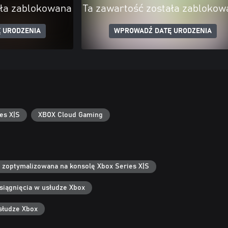
ała zablokowana
Ta zawartość została zablokow
 URODZENIA
WPROWADŹ DATĘ URODZENIA
es X|S
XBOX Cloud Gaming
 zoptymalizowana na konsolę Xbox Series X|S
siągnięcia w usłudze Xbox
słudze Xbox