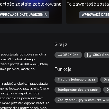
artość została zablokowana
Ta zawartość zost
WPROWADŹ DATĘ URODZENIA
WPROWADŹ DATĘ
Graj z
o pozostawiła po sobie samotna
XBOX One
XBOX Seri
 kaset VHS obok starego
zieci z początku XXI wieku, którą
wsuwa pierwszą kasetę do
Funkcje
Tryb dla jednego gracza
Gra
ą gdzieś w okolicy i przedstawia
go najlepszego przyjaciela, Owcię.
Inteligentne dostarczanie
O
 zaczyna się niepokoić, gdy
ezpośrednio za pośrednictwem
Zapisy stanu gry w chmurze w u
nie może przestać oglądać kaset. To
czuwać silną potrzebę odkrycia,