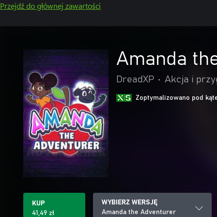
Przejdź do głównej zawartości
Amanda the
DreadXP
•
Akcja i prz
Zoptymalizowano pod kąte
WYBIERZ WERSJĘ
KUP
Amanda the Adventurer
41,49 zł