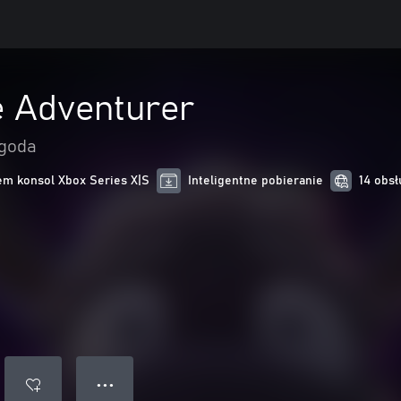
 Adventurer
ygoda
m konsol Xbox Series X|S
Inteligentne pobieranie
14 obsł
● ● ●