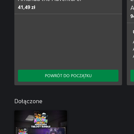
41,49 zł
A
9
POWRÓT DO POCZĄTKU
Dołączone