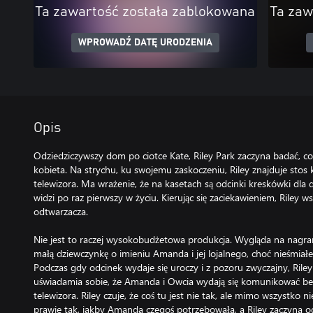
Ta zawartość została zablokowana
Ta zaw
WPROWADŹ DATĘ URODZENIA
Opis
Odziedziczywszy dom po ciotce Kate, Riley Park zaczyna badać, c
kobieta. Na strychu, ku swojemu zaskoczeniu, Riley znajduje stos
telewizora. Ma wrażenie, że na kasetach są odcinki kreskówki dla d
widzi po raz pierwszy w życiu. Kierując się zaciekawieniem, Riley 
odtwarzacza.
Nie jest to raczej wysokobudżetowa produkcja. Wygląda na nagran
małą dziewczynkę o imieniu Amanda i jej lojalnego, choć nieśmiałe
Podczas gdy odcinek wydaje się uroczy i z pozoru zwyczajny, Riley
uświadamia sobie, że Amanda i Owcia wydają się komunikować b
telewizora. Riley czuje, że coś tu jest nie tak, ale mimo wszystko 
prawie tak, jakby Amanda czegoś potrzebowała, a Riley zaczyna od