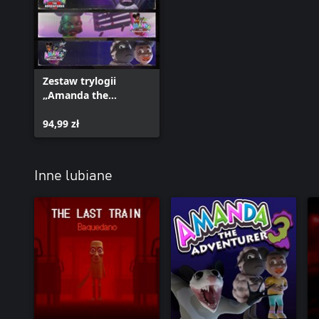
Zestaw trylogii
„Amanda the
Adventurer”
94,99 zł
Inne lubiane