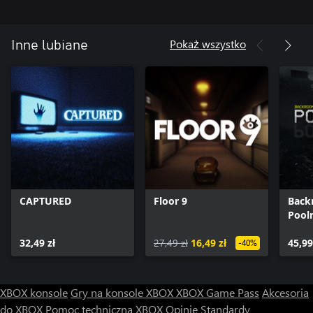
Pokaż wszystko
Inne lubiane
CAPTURED
Floor 9
Back
Pool
32,49 zł
27,49 zł
16,49 zł
45,99
-40%
XBOX konsole
Gry na konsole XBOX
XBOX Game Pass
Akcesoria
do XBOX
Pomoc techniczna XBOX
Opinie
Standardy