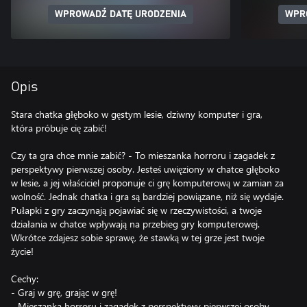
WPROWADŹ DATĘ URODZENIA
WPR
Opis
Stara chatka głęboko w gęstym lesie, dziwny komputer i gra,
która próbuje cię zabić!
Czy ta gra chce mnie zabić? - To mieszanka horroru i zagadek z
perspektywy pierwszej osoby. Jesteś uwięziony w chatce głęboko
w lesie, a jej właściciel proponuje ci grę komputerową w zamian za
wolność. Jednak chatka i gra są bardziej powiązane, niż się wydaje.
Pułapki z gry zaczynają pojawiać się w rzeczywistości, a twoje
działania w chatce wpływają na przebieg gry komputerowej.
Wkrótce zdajesz sobie sprawę, że stawką w tej grze jest twoje
życie!
Cechy:
- Graj w grę, grając w grę!
- Mieszanka horroru i zagadek z perspektywy pierwszej osoby