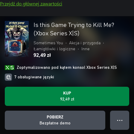
Przejdź do głównej zawartości
Is this Game Trying to Kill Me?
(Xbox Series X|S)
Sometimes You
•
Akcja i przygoda
•
Łamigłówki i logiczne
•
Inne
92,49 zł
Zoptymalizowano pod kątem konsol Xbox Series X|S
7 obsługiwane języki
KUP
92,49 zł
POBIERZ
● ● ●
Bezpłatne demo