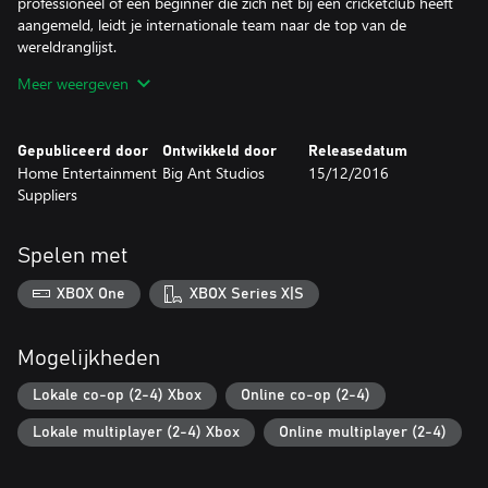
professioneel of een beginner die zich net bij een cricketclub heeft
aangemeld, leidt je internationale team naar de top van de
wereldranglijst.
Meer weergeven
Motion-captured eersteklasse cricketspelers, met nu, voor het
eerst in elke spelmodus, vrouwelijke cricketspelers.
Gepubliceerd door
Ontwikkeld door
Releasedatum
's Werelds eerste stadion- en logo-ontwerper waarin je
Home Entertainment
Big Ant Studios
15/12/2016
aanpassingen kan maken en je gespeelde spel kan delen.
Suppliers
Download en speel met duizenden door de community
aangemaakte spelers, teams, stadions en logo's.
Spelen met
XBOX One
XBOX Series X|S
Mogelijkheden
Lokale co-op (2-4) Xbox
Online co-op (2-4)
Lokale multiplayer (2-4) Xbox
Online multiplayer (2-4)