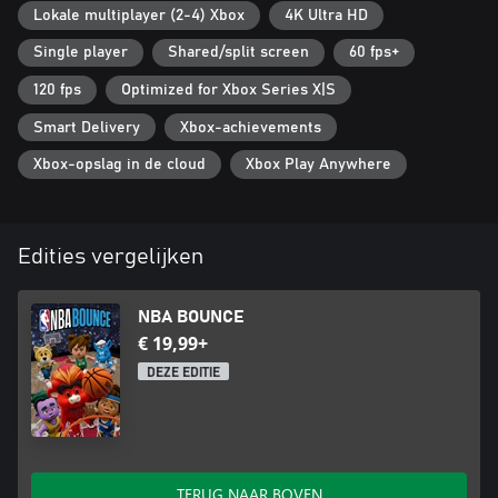
Lokale multiplayer (2-4) Xbox
4K Ultra HD
Single player
Shared/split screen
60 fps+
120 fps
Optimized for Xbox Series X|S
Smart Delivery
Xbox-achievements
Xbox-opslag in de cloud
Xbox Play Anywhere
Edities vergelijken
NBA BOUNCE
€ 19,99+
DEZE EDITIE
TERUG NAAR BOVEN