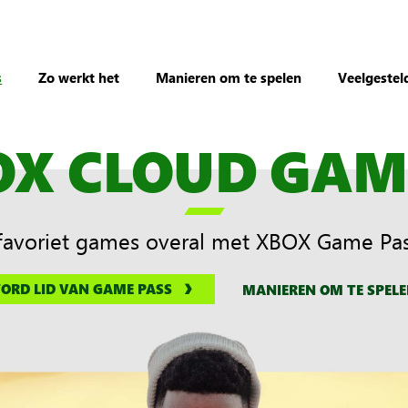
s
Zo werkt het
Manieren om te spelen
Veelgestel
OX CLOUD GAM

 favoriet games overal met XBOX Game Pas
ORD LID VAN GAME PASS
MANIEREN OM TE SPEL