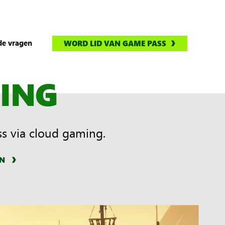
de vragen
WORD LID VAN GAME PASS
ING
s via cloud gaming.
EN