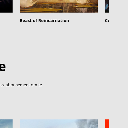
Beast of Reincarnation
Corsair Co
e
Pass-abonnement om te