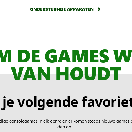
ONDERSTEUNDE APPARATEN
M DE GAMES W
VAN HOUDT
je volgende favori
ige consolegames in elk genre en er komen steeds nieuwe games b
dan ooit.