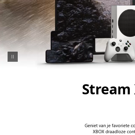
headset
en
meer.
Stream 
Geniet van je favoriete 
XBOX draadloze contr