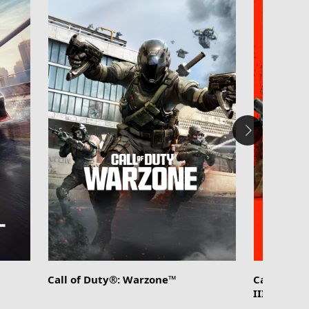
Call of Duty®: Warzone™
Call of D
III