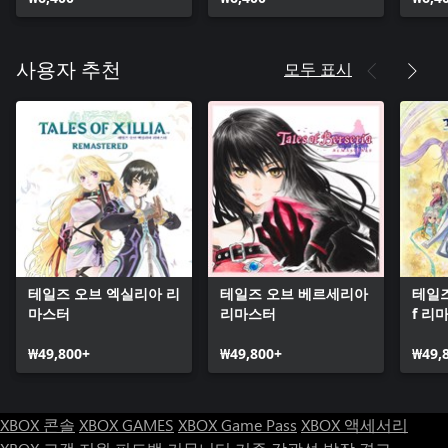
트
▽아틀러스 브랜드 35주년 기념작
모두 표시
사용자 추천
아틀러스는 『진·여신전생』, 『페르소나』 등 수많은 현대극을
탄생시켜 왔습니다.
본 타이틀은 아틀러스가 현대극을 통해 쌓은 RPG 경험을 바탕으
로 브랜드 35주년을 맞이한 지금이기에 새롭게 도전하는 환상극
이자, 아틀러스의 작품 세계를 집대성한 RPG입니다.
『페르소나』도 『진·여신전생』도 아닌, 새로운 환상세계로의
여행에 당신을 초대합니다.
테일즈 오브 엑실리아 리
테일즈 오브 베르세리아
테일
마스터
리마스터
f 리
₩49,800+
₩49,800+
₩49,
XBOX 콘솔
XBOX GAMES
XBOX Game Pass
XBOX 액세서리