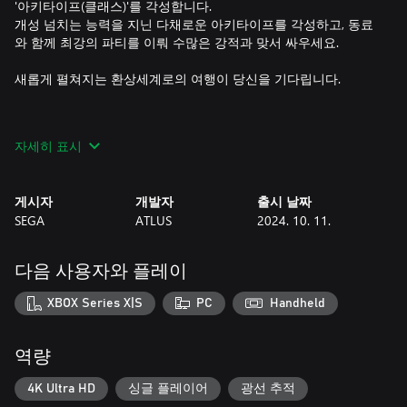
'아키타이프(클래스)'를 각성합니다.
개성 넘치는 능력을 지닌 다채로운 아키타이프를 각성하고, 동료
와 함께 최강의 파티를 이뤄 수많은 강적과 맞서 싸우세요.
새롭게 펼쳐지는 환상세계로의 여행이 당신을 기다립니다.
▽광활한 환상세계에서의 일상과 모험을 만끽하는 여행
자세히 표시
세계를 방랑하는 여행은 매 행동마다 시간이 흐르고, 자유롭게 행
동할 수 있으며, 때로는 목적을 달성하기 위한 계획과 선택이 필
게시자
개발자
출시 날짜
요합니다.
SEGA
ATLUS
2024. 10. 11.
낮에는 마을에서 주민들이 겪는 문제를 해결하거나, 보물을 찾아
던전을 탐험하거나, 사람들을 괴롭히는 현상수배 대상을 토벌하
러 떠나고, 밤에는 동료와 시간을 보내거나, 자신의 "자질"을 갈고
다음 사용자와 플레이
닦는 당신만의 '여행'을 즐겨 보세요.
XBOX Series X|S
PC
Handheld
▽이동하는 아지트 '장갑 전차'를 타고 떠나는 여행
역량
멀리 떨어진 던전이나 마을로 향할 때는 '장갑 전차'를 타고 이동
합니다.
4K Ultra HD
싱글 플레이어
광선 추적
'장갑 전차' 내부에서는 이동 시간을 어떻게 활용할지 선택할 수