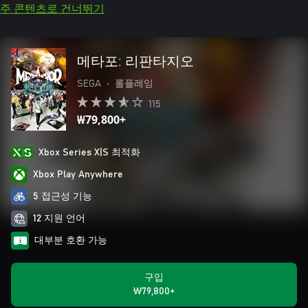
주 콘텐츠로 건너뛰기
메타포: 리판타지오
SEGA
•
롤플레잉
115
₩79,800+
Xbox Series X|S 최적화
Xbox Play Anywhere
5 접근성 기능
12 지원 언어
대부분 호환 가능
구입
₩79,800+