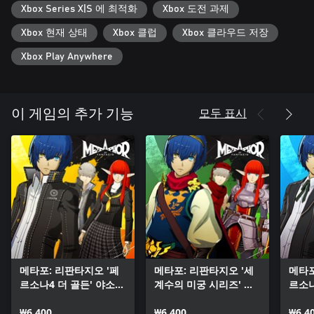
Xbox Series X|S 에 최적화
Xbox 도전 과제
있습니다.
동료와 대화하며 유대를 쌓고, 단련을 통해 능력을 향상하고, 던
Xbox 현재 상태
Xbox 클럽
Xbox 클라우드 저장
전 탐색에 대비해 사전 준비를 하거나, 때로는 창밖을 스치는 풍
경을 바라보기도 하면서 이동하는 아지트 '장갑 전차'에서 알찬
Xbox Play Anywhere
여행 시간을 보내세요.
▽클래스를 활용하여 강적을 무릎 꿇리고 약한 적을 소탕하는, 긴
모두 표시
이 게임의 추가 기능
장과 쾌감이 교차하는 배틀 플레이
던전에서는 강적이 나타나 다양한 공격으로 주인공을 곤경에 빠
뜨립니다.
주인공 일행은 다채로운 아키타이프가 지닌 능력을 잘 활용하여
강적을 쓰러뜨려야 합니다.
턴 기반 커맨드 배틀로 이루어지는 강적과의 전투는 격전 속에서
도 전략적으로 약점을 찔러 적을 쓰러뜨리는 큰 성취감을 맛볼 수
있습니다.
주인공 일행이 성장하면 과거의 강적도 점점 손쉬운 상대가 됩니
다.
약한 적은 필드 상에서의 공격 액션 한방으로 소탕할 수 있어 던
메타포: 리판타지오 '페
메타포: 리판타지오 '세
메타포
전 배틀을 시원시원하게 진행할 수 있습니다.
르소나4 더 골든' 야소가
계수의 미궁 시리즈' 직
르소나
내 손으로 편성한 파티를 이끌고 강적이 기다리는 던전으로 달려
미 고등학교 교복 & 배
업 코스튬 & 배틀 BGM
교 교
가세요.
틀 BGM & 배틀 징글 세
₩6,400
세트
₩6,400
배틀 
₩6,4