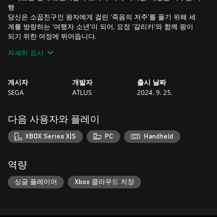
행
당신은 소꿉친구인 왕자에게 걸린 '죽음의 저주'를 풀기 위해 세
계를 방랑하는 '여행자 소년'이 되어, 요정 '갈리카'와 함께 왕이
되기 위한 여정에 뛰어듭니다.
자세히 표시
▽강적을 무릎 꿇리고 약한 적을 소탕하는, 긴장과 쾌감이 교차하
는 배틀
본작은 액션과 커맨드 배틀을 융합한 배틀 시스템, '패스트 & 스
게시자
개발자
출시 날짜
쿼드'를 채용했습니다.
SEGA
ATLUS
2024. 9. 25.
던전에 도사리는 강적과 싸울 때는 턴 기반의 커맨드 배틀을 통해
전략적으로 약점을 공략하며 긴장감 넘치는 배틀을 즐길 수 있습
니다.
다음 사용자와 플레이
한편, 약한 적은 필드에서 액션만으로 소탕할 수도 있습니다.
성취감과 통쾌함이 가득한 배틀을 꼭 즐겨 보세요.
XBOX Series X|S
PC
Handheld
▽다양한 아키타이프(직업)를 각성하여 편성하는 나만의 파티
주인공을 포함한 파티 멤버는 전사와 마법사 같은 능력을 지닌
역량
'아키타이프(직업)'를 각성합니다.
14계통 40종 이상에 달하는 개성 넘치는 아키타이프와 장비품,
싱글 플레이어
Xbox 클라우드 저장
스킬 등을 자유롭게 조합할 수 있는 파티 편성을 즐기며, 자신만
의 최강 파티를 만들어보세요.