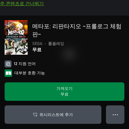
주 콘텐츠로 건너뛰기
메타포: 리판타지오 ~프롤로그 체험
판~
SEGA
•
롤플레잉
무료
12 지원 언어
대부분 호환 가능
가져오기
무료
위시리스트에 추가
● ● ●