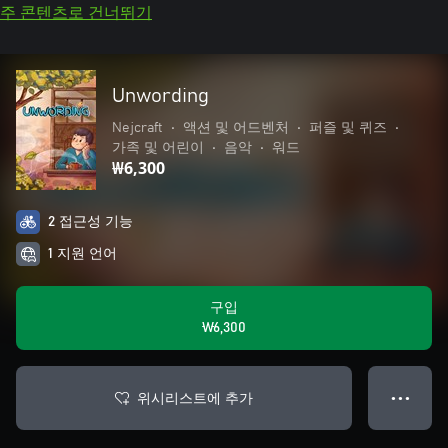
주 콘텐츠로 건너뛰기
Unwording
Nejcraft
•
액션 및 어드벤처
•
퍼즐 및 퀴즈
•
가족 및 어린이
•
음악
•
워드
₩6,300
2 접근성 기능
1 지원 언어
구입
₩6,300
위시리스트에 추가
● ● ●