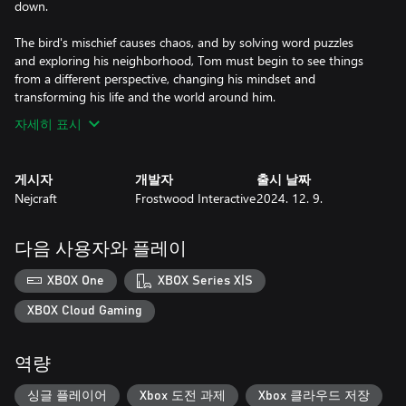
down.
The bird's mischief causes chaos, and by solving word puzzles
and exploring his neighborhood, Tom must begin to see things
from a different perspective, changing his mindset and
transforming his life and the world around him.
자세히 표시
게시자
개발자
출시 날짜
Nejcraft
Frostwood Interactive
2024. 12. 9.
다음 사용자와 플레이
XBOX One
XBOX Series X|S
XBOX Cloud Gaming
역량
싱글 플레이어
Xbox 도전 과제
Xbox 클라우드 저장