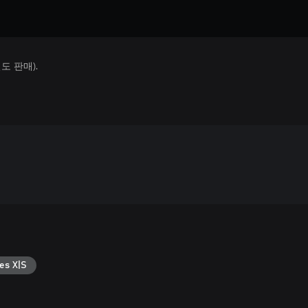
 판매).
es X|S