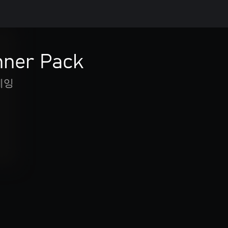
nner Pack
레잉