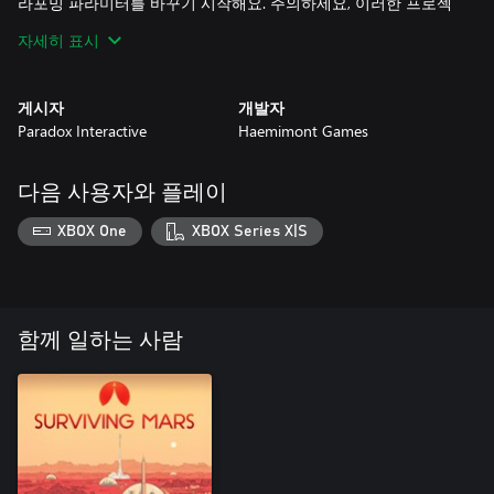
라포밍 파라미터를 바꾸기 시작해요. 주의하세요, 이러한 프로젝
트가 행성에 지속적인 영향을 끼칠 수도 있고 자연재해를 일으킬
자세히 표시
수도 있어요!
7개의 테라포밍 건축물
게시자
개발자
7개의 새로운 건축물을 지어 행성을 테라포밍하거나 변화의 기회
Paradox Interactive
Haemimont Games
로 삼으세요. 온실가스 공장으로 온실가스를 대기 중에 배출하고,
조림 공장으로 식목 생산을 증가시키고 인공 호수를 만들어 물을
채우는 등 다양한 건축물이 있습니다.
다음 사용자와 플레이
기후 재난
XBOX One
XBOX Series X|S
행성 테라포밍은 예상치 못한 결과를 낳을 수 있습니다. 너무 많
은 온실가스를 대기 중에 배출하면 토양의 질을 떨어뜨리는 산성
비의 원인이 될 수 있고, 또는 소행성이 행성에 부딪히면 식민지
의 생산물을 무너뜨리는 지진이 발생할 수 있습니다.
함께 일하는 사람