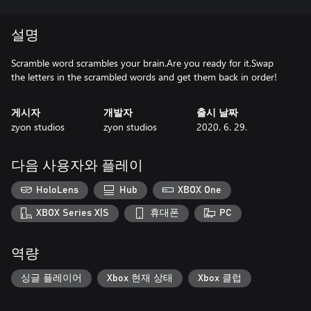
설명
Scramble word scrambles your brain.Are you ready for it.Swap
the letters in the scrambled words and get them back in order!
게시자
개발자
출시 날짜
zyon studios
zyon studios
2020. 6. 29.
다음 사용자와 플레이
HoloLens
Hub
XBOX One
XBOX Series X|S
휴대폰
PC
역량
싱글 플레이어
Xbox 현재 상태
Xbox 클럽