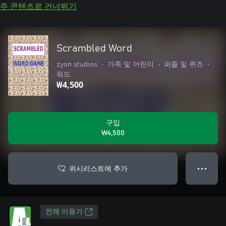
주 콘텐츠로 건너뛰기
Scrambled Word
zyon studios
•
가족 및 어린이
•
퍼즐 및 퀴즈
•
워드
₩4,500
구입
₩4,500
위시리스트에 추가
● ● ●
전체 이용가