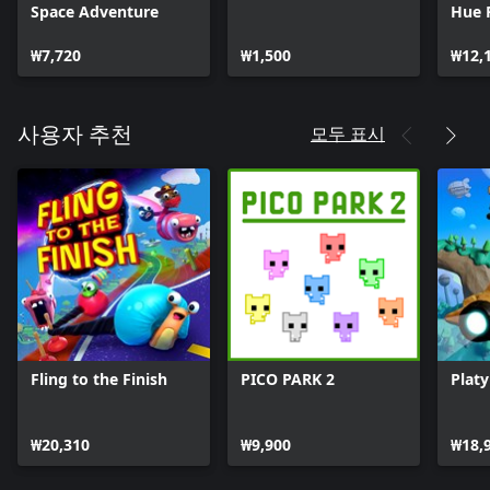
Space Adventure
Hue 
₩7,720
₩1,500
₩12,
모두 표시
사용자 추천
Fling to the Finish
PICO PARK 2
Plat
₩20,310
₩9,900
₩18,