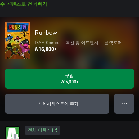
주 콘텐츠로 건너뛰기
Runbow
13AM Games
•
액션 및 어드벤처
•
플랫포머
₩16,000+
구입
₩16,000+
위시리스트에 추가
● ● ●
전체 이용가