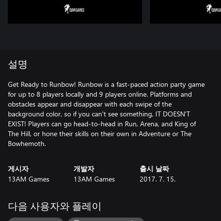
설명
Get Ready to Runbow! Runbow is a fast-paced action party game
for up to 8 players locally and 9 players online. Platforms and
obstacles appear and disappear with each swipe of the
background color, so if you can't see something, IT DOESN'T
EXIST! Players can go head-to-head in Run, Arena, and King of
The Hill, or hone their skills on their own in Adventure or The
Bowhemoth.
게시자
개발자
출시 날짜
13AM Games
13AM Games
2017. 7. 15.
다음 사용자와 플레이