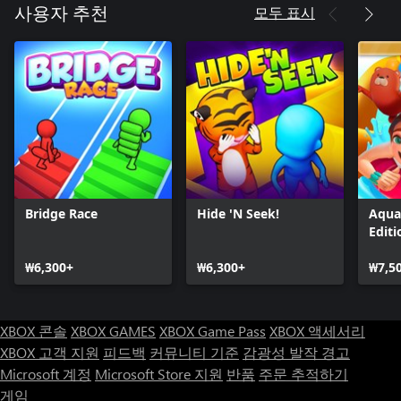
모두 표시
사용자 추천
Bridge Race
Hide 'N Seek!
Aqua
Editi
₩6,300+
₩6,300+
₩7,5
XBOX 콘솔
XBOX GAMES
XBOX Game Pass
XBOX 액세서리
XBOX 고객 지원
피드백
커뮤니티 기준
감광성 발작 경고
Microsoft 계정
Microsoft Store 지원
반품
주문 추적하기
게임