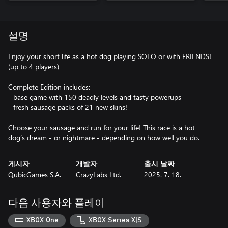
설명
Enjoy your short life as a hot dog playing SOLO or with FRIENDS!
(up to 4 players)
Complete Edition includes:
- base game with 150 deadly levels and tasty powerups
- fresh sausage packs of 21 new skins!
Choose your sausage and run for your life! This race is a hot
dog’s dream - or nightmare - depending on how well you do.
게시자
개발자
출시 날짜
QubicGames S.A.
CrazyLabs Ltd.
2025. 7. 18.
다음 사용자와 플레이
XBOX One
XBOX Series X|S