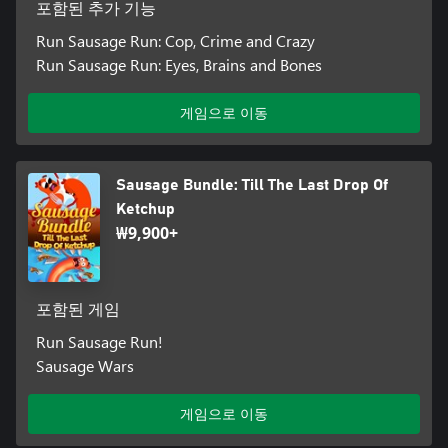
포함된 추가 기능
Run Sausage Run: Cop, Crime and Crazy
Run Sausage Run: Eyes, Brains and Bones
게임으로 이동
Sausage Bundle: Till The Last Drop Of
Ketchup
₩9,900+
포함된 게임
Run Sausage Run!
Sausage Wars
게임으로 이동