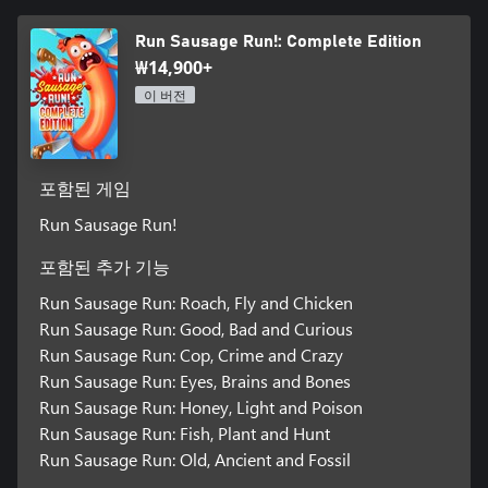
Run Sausage Run!: Complete Edition
₩14,900+
이 버전
포함된 게임
Run Sausage Run!
포함된 추가 기능
Run Sausage Run: Roach, Fly and Chicken
Run Sausage Run: Good, Bad and Curious
Run Sausage Run: Cop, Crime and Crazy
Run Sausage Run: Eyes, Brains and Bones
Run Sausage Run: Honey, Light and Poison
Run Sausage Run: Fish, Plant and Hunt
Run Sausage Run: Old, Ancient and Fossil