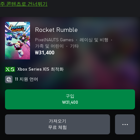
주 콘텐츠로 건너뛰기
Rocket Rumble
PixelNAUTS Games
•
레이싱 및 비행
•
가족 및 어린이
•
기타
₩31,400
Xbox Series X|S 최적화
11 지원 언어
구입
₩31,400
가져오기
● ● ●
무료 체험