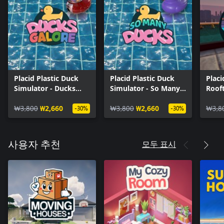
Placid Plastic Duck
Placid Plastic Duck
Placi
Simulator - Ducks
Simulator - So Many
Roof
Galore
Ducks
₩3,800
₩2,660
₩3,800
₩2,660
₩3,8
-30%
-30%
모두 표시
사용자 추천