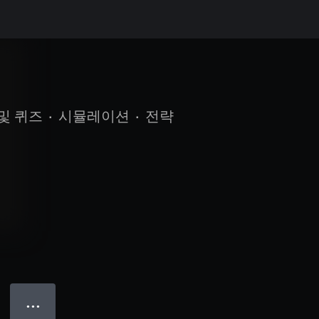
및 퀴즈
•
시뮬레이션
•
전략
● ● ●