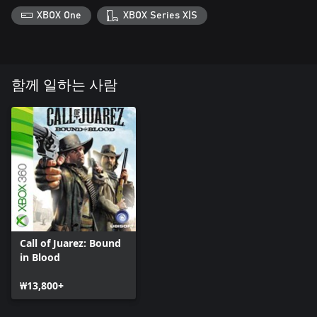
XBOX One
XBOX Series X|S
함께 일하는 사람
Call of Juarez: Bound
in Blood
₩13,800+