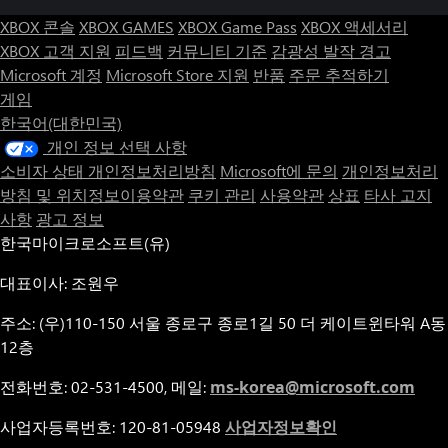
XBOX 콘솔
XBOX GAMES
XBOX Game Pass
XBOX 액세서리
XBOX 고객 지원
피드백
커뮤니티 기준
감광성 발작 경고
Microsoft 계정
Microsoft Store 지원
반품
주문 추적하기
게임
한국어(대한민국)
개인 정보 선택 사항
소비자 상태 개인정보처리방침
Microsoft에 문의
개인정보처리
방침 및 위치정보이용약관
쿠키 관리
사용약관
상표
타사 고지
사항
광고 정보
한국마이크로소프트(유)
대표이사: 조원우
주소: (우)110-150 서울 종로구 종로1길 50 더 케이트윈타워 A동
12층
전화번호: 02-531-4500, 메일:
ms-korea@microsoft.com
사업자등록번호: 120-81-05948
사업자정보확인