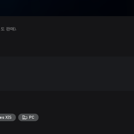
 판매).
es X|S
PC