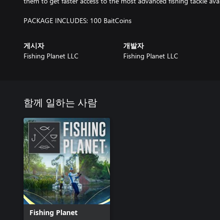
them to get faster access to the most advanced fishing tackle ava
PACKAGE INCLUDES: 100 BaitCoins
게시자
개발자
Fishing Planet LLC
Fishing Planet LLC
함께 일하는 사람
Fishing Planet