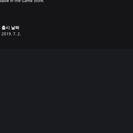
ilable in the Game Store.
출시 날짜
2019. 7. 2.