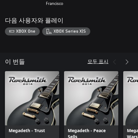
Francisco
다음 사용자와 플레이
XBOX One
XBOX Series X|S
모두 표시
이 번들
Megadeth - Trust
Megadeth - Peace
Mega
Sells
Wars.