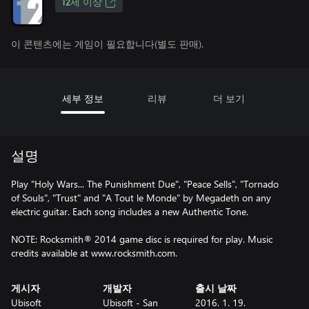
12세 이상
이 콘텐츠에는 게임이 필요합니다(별도 판매).
세부 정보
리뷰
더 보기
설명
Play "Holy Wars... The Punishment Due", "Peace Sells", "Tornado
of Souls", "Trust" and "A Tout le Monde" by Megadeth on any
electric guitar. Each song includes a new Authentic Tone.
NOTE: Rocksmith® 2014 game disc is required for play. Music
credits available at www.rocksmith.com.
게시자
개발자
출시 날짜
Ubisoft
Ubisoft - San
2016. 1. 19.